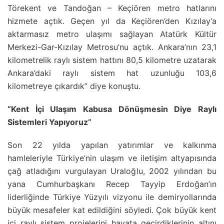
Törekent ve Tandoğan – Keçiören metro hatlarını
hizmete açtık. Geçen yıl da Keçiören’den Kızılay’a
aktarmasız metro ulaşımı sağlayan Atatürk Kültür
Merkezi-Gar-Kızılay Metrosu’nu açtık. Ankara’nın 23,1
kilometrelik raylı sistem hattını 80,5 kilometre uzatarak
Ankara’daki raylı sistem hat uzunluğu 103,6
kilometreye çıkardık” diye konuştu.
“Kent İçi Ulaşım Kabusa Dönüşmesin Diye Raylı
Sistemleri Yapıyoruz”
Son 22 yılda yapılan yatırımlar ve kalkınma
hamleleriyle Türkiye’nin ulaşım ve iletişim altyapısında
çağ atladığını vurgulayan Uraloğlu, 2002 yılından bu
yana Cumhurbaşkanı Recep Tayyip Erdoğan’ın
liderliğinde Türkiye Yüzyılı vizyonu ile demiryollarında
büyük mesafeler kat edildiğini söyledi. Çok büyük kent
içi raylı sistem projelerini hayata geçirdiklerinin altını