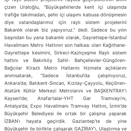
çizen Uraloğlu, “Büyükşehirlerde kent içi ulaşımda
trafiğe takılmadan, şehir içi ulaşımı kabusa dönüşmesin
diye vatandaşlarımız için raylı sistem projelerini
Bakanlık olarak biz yapıyoruz.” dedi. Sadece bu yılın
başından bu yana bakanlık olarak, Gayrettepe-İstanbul
Havalimanı Metro Hattının son halkası olan Kağıthane-
Gayrettepe kesimini, Sirkeci-Kazlıçeşme Raylı sistem
hattını ve Bakırköy Sahil- Bahçelievler-Güngören-
Bağcılar Kirazlı Metro Hatlarını hizmete açtıklarını
anımsatarak, “Sadece İstanbul’da çalışmıyoruz,
Ankara’da; Batıkent-Sincan, Kızılay-Çayyolu, Keçiören-
Atatürk Kültür Merkezi Metrolarını ve BAŞKENTRAY’ı
Kayseri’de; Anafartalar-YHT Gar Tramvayı’nı,
Antalya’da; Expo Havalimanı Tramvay Hattını, İzmir’de
Büyükşehir Belediyesi ile ortak bir çalışma yaparak
İZBAN’ı hayata geçirdik. Gaziantep’te de yine
Büyükşehir ile birlikte çalışarak GAZİRAY’ı, Ulaştırma ve