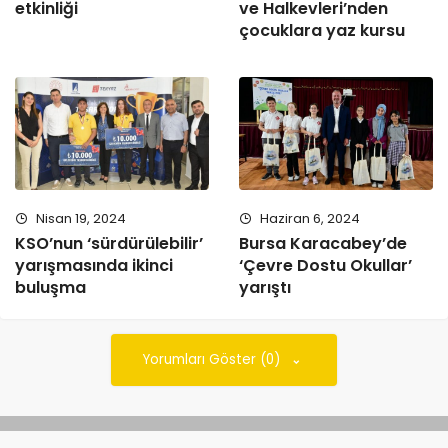
etkinliği
ve Halkevleri’nden
çocuklara yaz kursu
Nisan 19, 2024
Haziran 6, 2024
KSO’nun ‘sürdürülebilir’
Bursa Karacabey’de
yarışmasında ikinci
‘Çevre Dostu Okullar’
buluşma
yarıştı
Yorumları Göster (0)