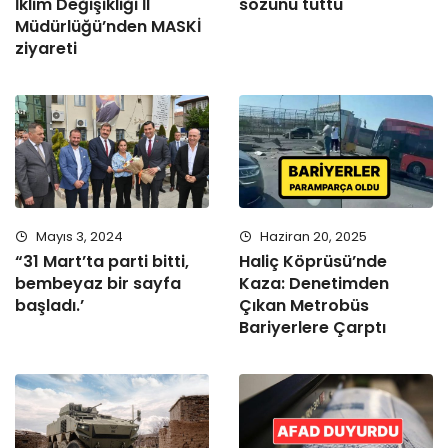
İklim Değişikliği İl
sözünü tuttu
Müdürlüğü’nden MASKİ
ziyareti
Mayıs 3, 2024
Haziran 20, 2025
“31 Mart’ta parti bitti,
Haliç Köprüsü’nde
bembeyaz bir sayfa
Kaza: Denetimden
başladı.’
Çıkan Metrobüs
Bariyerlere Çarptı