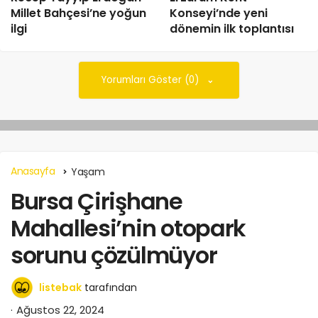
Millet Bahçesi’ne yoğun
Konseyi’nde yeni
ilgi
dönemin ilk toplantısı
Yorumları Göster (0)
Anasayfa
Yaşam
Bursa Çirişhane
Mahallesi’nin otopark
sorunu çözülmüyor
listebak
tarafından
Ağustos 22, 2024