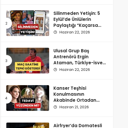
Silinmeden Yetişin: 5
Eylül’de Ünlülerin
Paylaştığı “Kaçarsa
Yazık Olur” Temalı
Haziran 22, 2026
Instagram Hikayeleri!
Ulusal Grup Baş
Antrenörü Ergin
Ataman, Türkiye-İsveç
Maçı Saatine
Haziran 22, 2026
Reaksiyon Gösterdi
Kanser Teşhisi
Konulmasının
Akabinde Ortadan
Kaybolan Kate
Haziran 21, 2026
Middleton’ın Yeni
Saçları Peruk Tezlerini
Doğurdu
Airfryer’da Domatesli