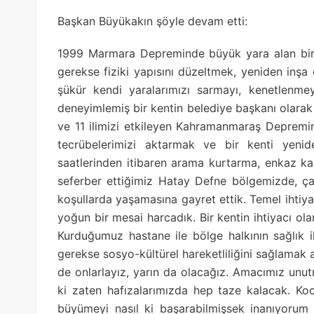
Başkan Büyükakın şöyle devam etti:
1999 Marmara Depreminde büyük yara alan bir k
gerekse fiziki yapısını düzeltmek, yeniden inşa
şükür kendi yaralarımızı sarmayı, kenetlenme
deneyimlemiş bir kentin belediye başkanı olar
ve 11 ilimizi etkileyen Kahramanmaraş Depremin
tecrübelerimizi aktarmak ve bir kenti yeni
saatlerinden itibaren arama kurtarma, enkaz kal
seferber ettiğimiz Hatay Defne bölgemizde, çad
koşullarda yaşamasına gayret ettik. Temel ihtiya
yoğun bir mesai harcadık. Bir kentin ihtiyacı o
Kurduğumuz hastane ile bölge halkının sağlık 
gerekse sosyo-kültürel hareketliliğini sağlamak 
de onlarlayız, yarın da olacağız. Amacımız unut
ki zaten hafızalarımızda hep taze kalacak. Koc
büyümeyi nasıl ki başarabilmişsek inanıyorum 