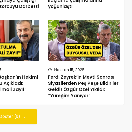
çmaya Çalıştığı
ilaçlama çalışmalarına
torcuyu Darbetti
yoğunlaştı
5
Haziran 15, 2025
 Başkan’ın Hekimi
Ferdi Zeyrek’in Mevti Sonrası
 Açıkladı:
Siyasilerden Peş Peşe Bildiriler
imali Zayıf”
Geldi! Özgür Özel Yıkıldı:
“Yüreğim Yanıyor”
 Göster (0)