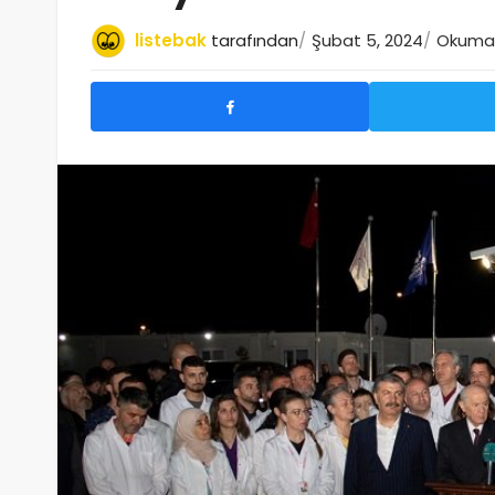
listebak
tarafından
Şubat 5, 2024
Okuma s