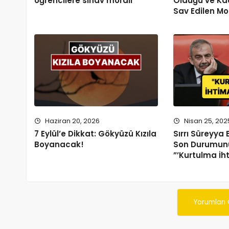
öğrencilere sınav morali
Olduğu ve Ka
Sav Edilen Mo
Haziran 20, 2026
Nisan 25, 202
7 Eylül’e Dikkat: Gökyüzü Kızıla
Sırrı Süreyya
Boyanacak!
Son Durumunu
”’Kurtulma İht
Yorumları