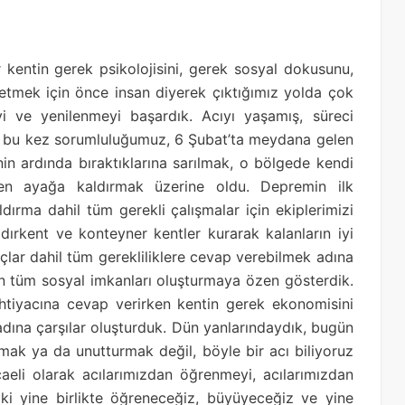
entin gerek psikolojisini, gerek sosyal dokusunu,
 etmek için önce insan diyerek çıktığımız yolda çok
yi ve yenilenmeyi başardık. Acıyı yaşamış, süreci
ak bu kez sorumluluğumuz, 6 Şubat’ta meydana gelen
in ardında bıraktıklarına sarılmak, o bölgede kendi
den ayağa kaldırmak üzerine oldu. Depremin ilk
dırma dahil tüm gerekli çalışmalar için ekiplerimizi
ırkent ve konteyner kentler kurarak kalanların iyi
çlar dahil tüm gerekliliklere cevap verebilmek adına
lan tüm sosyal imkanları oluşturmaya özen gösterdik.
ihtiyacına cevap verirken kentin gerek ekonomisini
adına çarşılar oluşturduk. Dün yanlarındaydık, bugün
mak ya da unutturmak değil, böyle bir acı biliyoruz
aeli olarak acılarımızdan öğrenmeyi, acılarımızdan
ki yine birlikte öğreneceğiz, büyüyeceğiz ve yine