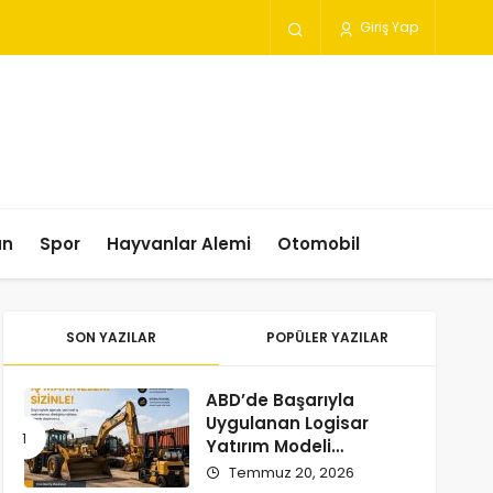
Giriş Yap
un
Spor
Hayvanlar Alemi
Otomobil
SON YAZILAR
POPÜLER YAZILAR
ABD’de Başarıyla
Uygulanan Logisar
Yatırım Modeli
Türkiye’ye Geliyor
Temmuz 20, 2026