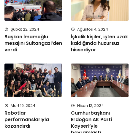
Şubat 22, 2024
Ağustos 4, 2024
Başkan İmamoğlu
İşkolik kişiler, işten uzak
mesajını Sultangazi’den
kaldığında huzursuz
verdi
hissediyor
Mart 19, 2024
Nisan 12, 2024
Robotlar
Cumhurbaşkanı
performanslarıyla
Erdoğan AK Parti
kazandırdı
Kayseri’yle
bayramlaştı