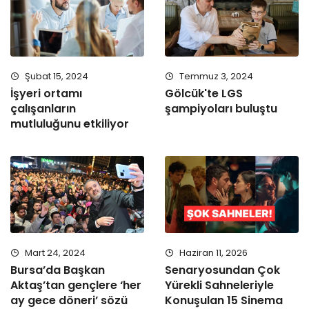
Şubat 15, 2024
Temmuz 3, 2024
İşyeri ortamı
Gölcük'te LGS
çalışanların
şampiyoları buluştu
mutluluğunu etkiliyor
Mart 24, 2024
Haziran 11, 2026
Bursa’da Başkan
Senaryosundan Çok
Aktaş’tan gençlere ‘her
Yürekli Sahneleriyle
ay gece döneri’ sözü
Konuşulan 15 Sinema