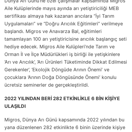
Dünya Arı Günü’ne özel çalışmalar kapsamında Migros
Aile Kulüplerinde mayıs ayında arı yetiştiriciliği MEB
sertifikası almaya hak kazanan arıcılara “İyi Tarım
Uygulamaları” ve “Doğru Arıcılık Eğitimleri” verilmeye
başlandı. Migros ve Anavarza Bal, eğitimleri
tamamlayan 100 arı yetiştiricisine arıcılık başlangıç seti
hediye edecek. Migros Aile Kulüpleri’nde Tarım ve
Orman İl ve İlçe Müdürlükleri iş birliği ile yetişkinlere
‘Arı ve Arıcılık’, ‘Arı Ürünleri Tüketiminde Dikkat Edilmesi
Gerekenler’, ‘Ekolojik Döngüde Arının Önemi’ ve
çocuklara ‘Arının Doğa Döngüsünde Önemi’ konulu
ücretsiz seminerler de gerçekleştirildi.
2022 YILINDAN BERİ 282 ETKİNLİKLE 6 BİN KİŞİYE
ULAŞILDI
Migros, Dünya Arı Günü kapsamında 2022 yılından bu
yana düzenlenen 282 etkinlikte 6 binin üzerinde kişiye