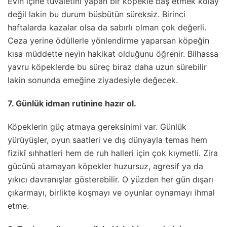
Evin içine tuvaletini yapan bir köpekle baş etmek kolay
değil lakin bu durum büsbütün süreksiz. Birinci
haftalarda kazalar olsa da sabırlı olman çok değerli.
Ceza yerine ödüllerle yönlendirme yaparsan köpeğin
kısa müddette neyin hakikat olduğunu öğrenir. Bilhassa
yavru köpeklerde bu süreç biraz daha uzun sürebilir
lakin sonunda emeğine ziyadesiyle değecek.
7. Günlük idman rutinine hazır ol.
Köpeklerin güç atmaya gereksinimi var. Günlük
yürüyüşler, oyun saatleri ve dış dünyayla temas hem
fizikî sıhhatleri hem de ruh halleri için çok kıymetli. Zira
gücünü atamayan köpekler huzursuz, agresif ya da
yıkıcı davranışlar gösterebilir. O yüzden her gün dışarı
çıkarmayı, birlikte koşmayı ve oyunlar oynamayı ihmal
etme.