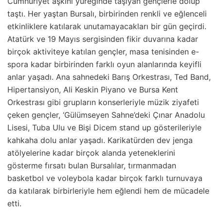
Cumhuriyet aşkını yüreğinde taşıyan gençlerle dolup
taştı. Her yaştan Bursalı, birbirinden renkli ve eğlenceli
etkinliklere katılarak unutamayacakları bir gün geçirdi.
Atatürk ve 19 Mayıs sergisinden fikir duvarına kadar
birçok aktiviteye katılan gençler, masa tenisinden e-
spora kadar birbirinden farklı oyun alanlarında keyifli
anlar yaşadı. Ana sahnedeki Barış Orkestrası, Ted Band,
Hipertansiyon, Ali Keskin Piyano ve Bursa Kent
Orkestrası gibi grupların konserleriyle müzik ziyafeti
çeken gençler, ‘Gülümseyen Sahne’deki Çınar Anadolu
Lisesi, Tuba Ulu ve Bişi Dicem stand up gösterileriyle
kahkaha dolu anlar yaşadı. Karikatürden dev jenga
atölyelerine kadar birçok alanda yeteneklerini
gösterme fırsatı bulan Bursalılar, tırmanmadan
basketbol ve voleybola kadar birçok farklı turnuvaya
da katılarak birbirleriyle hem eğlendi hem de mücadele
etti.