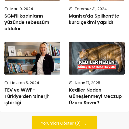
Mart 9, 2024
Temmuz 31, 2024
SGM’li kadınların
Manisa’da Spilkent’te
yüzünde tebessüm
kura çekimi yapıldı
oldular
Haziran 5, 2024
Nisan 17, 2025
TEV ve WWF-
Kediler Neden
Türkiye’den ‘sinerji’
Güneşlenmeyi Meczup
işbirliği
Üzere Sever?
Yorumları Göster (0)