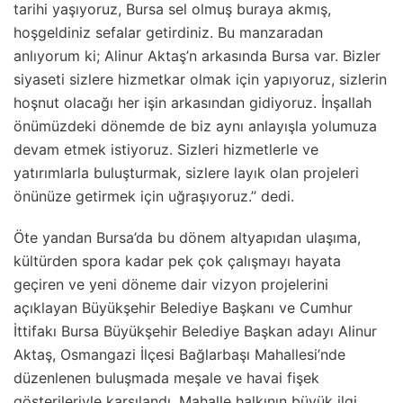
tarihi yaşıyoruz, Bursa sel olmuş buraya akmış,
hoşgeldiniz sefalar getirdiniz. Bu manzaradan
anlıyorum ki; Alinur Aktaş’n arkasında Bursa var. Bizler
siyaseti sizlere hizmetkar olmak için yapıyoruz, sizlerin
hoşnut olacağı her işin arkasından gidiyoruz. İnşallah
önümüzdeki dönemde de biz aynı anlayışla yolumuza
devam etmek istiyoruz. Sizleri hizmetlerle ve
yatırımlarla buluşturmak, sizlere layık olan projeleri
önünüze getirmek için uğraşıyoruz.’’ dedi.
Öte yandan Bursa’da bu dönem altyapıdan ulaşıma,
kültürden spora kadar pek çok çalışmayı hayata
geçiren ve yeni döneme dair vizyon projelerini
açıklayan Büyükşehir Belediye Başkanı ve Cumhur
İttifakı Bursa Büyükşehir Belediye Başkan adayı Alinur
Aktaş, Osmangazi İlçesi Bağlarbaşı Mahallesi’nde
düzenlenen buluşmada meşale ve havai fişek
gösterileriyle karşılandı. Mahalle halkının büyük ilgi