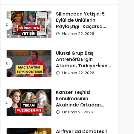
Silinmeden Yetişin: 5
Eylül’de Ünlülerin
Paylaştığı “Kaçarsa
Yazık Olur” Temalı
Haziran 22, 2026
Instagram Hikayeleri!
Ulusal Grup Baş
Antrenörü Ergin
Ataman, Türkiye-İsveç
Maçı Saatine
Haziran 22, 2026
Reaksiyon Gösterdi
Kanser Teşhisi
Konulmasının
Akabinde Ortadan
Kaybolan Kate
Haziran 21, 2026
Middleton’ın Yeni
Saçları Peruk Tezlerini
Doğurdu
Airfryer’da Domatesli