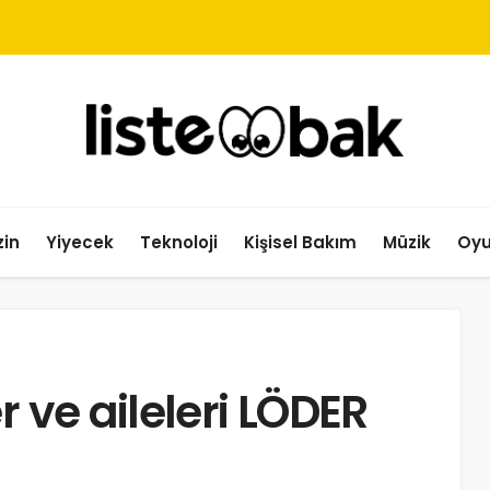
in
Yiyecek
Teknoloji
Kişisel Bakım
Müzik
Oy
r ve aileleri LÖDER