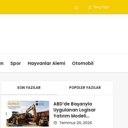
Giriş Yap
un
Spor
Hayvanlar Alemi
Otomobil
SON YAZILAR
POPÜLER YAZILAR
ABD’de Başarıyla
Uygulanan Logisar
Yatırım Modeli
Türkiye’ye Geliyor
Temmuz 20, 2026