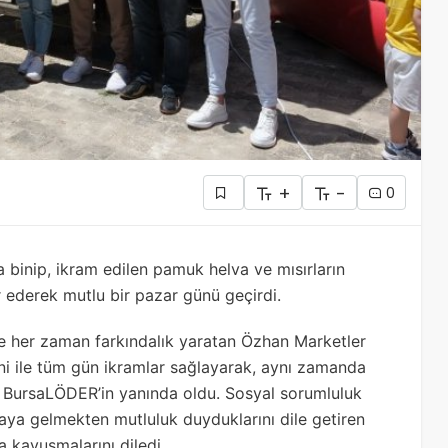
+
-
0
a binip, ikram edilen pamuk helva ve mısırların
 ederek mutlu bir pazar günü geçirdi.
le her zaman farkındalık yaratan Özhan Marketler
ni ile tüm gün ikramlar sağlayarak, aynı zamanda
 BursaLÖDER’in yanında oldu. Sosyal sorumluluk
 araya gelmekten mutluluk duyduklarını dile getiren
a kavuşmalarını diledi.