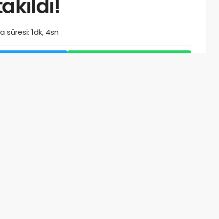
akıldı!
 süresi: 1dk, 4sn