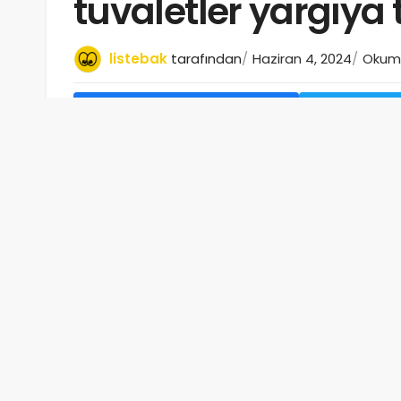
tuvaletler yargıya t
listebak
tarafından
Haziran 4, 2024
Okuma