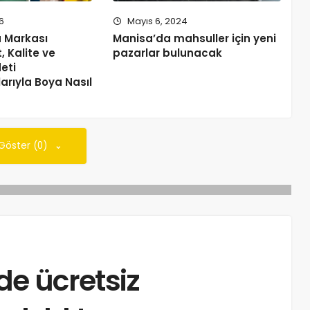
6
Mayıs 6, 2024
a Markası
Manisa’da mahsuller için yeni
, Kalite ve
pazarlar bulunacak
eti
larıyla Boya Nasıl
 Göster (0)
e ücretsiz