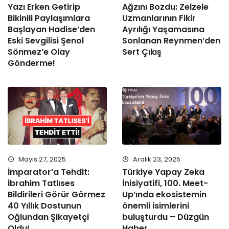
Yazı Erken Getirip
Ağzını Bozdu: Zelzele
Bikinili Paylaşımlara
Uzmanlarının Fikir
Başlayan Hadise’den
Ayrılığı Yaşamasına
Eski Sevgilisi Şenol
Sonlanan Reynmen’den
Sönmez’e Olay
Sert Çıkış
Gönderme!
Mayıs 27, 2025
Aralık 23, 2025
İmparator’a Tehdit:
Türkiye Yapay Zeka
İbrahim Tatlıses
İnisiyatifi, 100. Meet-
Bildirileri Görür Görmez
Up’ında ekosistemin
40 Yıllık Dostunun
önemli isimlerini
Oğlundan Şikayetçi
buluşturdu – Düzgün
Oldu!
Haber