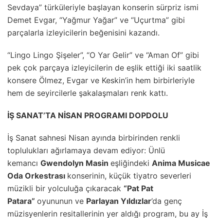
Sevdaya” türküleriyle başlayan konserin sürpriz ismi
Demet Evgar, “Yağmur Yağar” ve “Uçurtma” gibi
parçalarla izleyicilerin beğenisini kazandı.
“Lingo Lingo Şişeler”, “O Yar Gelir” ve “Aman Of” gibi
pek çok parçaya izleyicilerin de eşlik ettiği iki saatlik
konsere Ölmez, Evgar ve Keskin’in hem birbirleriyle
hem de seyircilerle şakalaşmaları renk kattı.
İŞ SANAT’TA NİSAN PROGRAMI DOPDOLU
İş Sanat sahnesi Nisan ayında birbirinden renkli
toplulukları ağırlamaya devam ediyor: Ünlü
kemancı
Gwendolyn Masin
eşliğindeki
Anima Musicae
Oda Orkestrası
konserinin, küçük tiyatro severleri
müzikli bir yolculuğa çıkaracak
“Pat Pat
Patara”
oyununun ve
Parlayan Yıldızlar
’da genç
müzisyenlerin resitallerinin yer aldığı program, bu ay İş