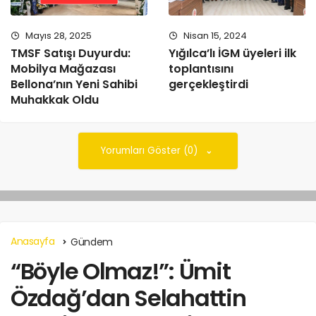
Mayıs 28, 2025
Nisan 15, 2024
TMSF Satışı Duyurdu:
Yığılca’lı İGM üyeleri ilk
Mobilya Mağazası
toplantısını
Bellona’nın Yeni Sahibi
gerçekleştirdi
Muhakkak Oldu
Yorumları Göster (0)
Anasayfa
Gündem
“Böyle Olmaz!”: Ümit
Özdağ’dan Selahattin