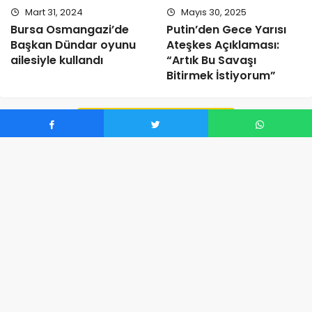
Mart 31, 2024
Mayıs 30, 2025
Bursa Osmangazi’de
Putin’den Gece Yarısı
Başkan Dündar oyunu
Ateşkes Açıklaması:
ailesiyle kullandı
“Artık Bu Savaşı
Bitirmek İstiyorum”
Yorumları Göster (0)
listebak.com © Copyright 2023, Tüm Hakları Saklıdır