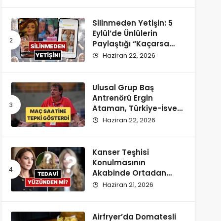
Silinmeden Yetişin: 5
Eylül’de Ünlülerin
Paylaştığı “Kaçarsa
Yazık Olur” Temalı
Haziran 22, 2026
Instagram Hikayeleri!
Ulusal Grup Baş
Antrenörü Ergin
Ataman, Türkiye-İsveç
Maçı Saatine
Haziran 22, 2026
Reaksiyon Gösterdi
Kanser Teşhisi
Konulmasının
Akabinde Ortadan
Kaybolan Kate
Haziran 21, 2026
Middleton’ın Yeni
Saçları Peruk Tezlerini
Doğurdu
Airfryer’da Domatesli