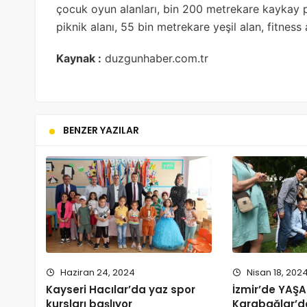
çocuk oyun alanları, bin 200 metrekare kaykay p
piknik alanı, 55 bin metrekare yeşil alan, fitness
Kaynak :
duzgunhaber.com.tr
BENZER YAZILAR
Haziran 24, 2024
Nisan 18, 202
Kayseri Hacılar’da yaz spor
İzmir’de YAŞA
kursları başlıyor
Karabağlar’