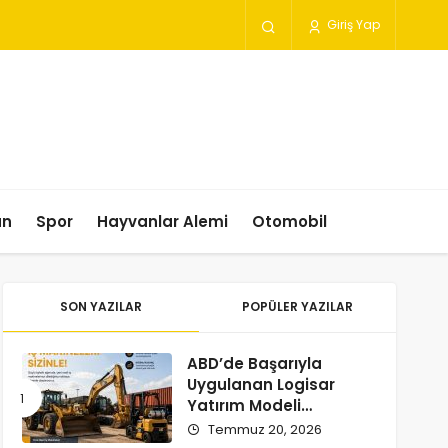
Giriş Yap
un
Spor
Hayvanlar Alemi
Otomobil
SON YAZILAR
POPÜLER YAZILAR
ABD’de Başarıyla
Uygulanan Logisar
Yatırım Modeli
Türkiye’ye Geliyor
Temmuz 20, 2026