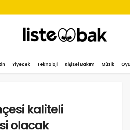
in
Yiyecek
Teknoloji
Kişisel Bakım
Müzik
Oy
esi kaliteli
si olacak