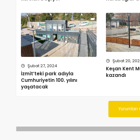
Şubat 20, 20
Şubat 27, 2024
Keşan Kent M
İzmit’teki park adıyla
kazandı
Cumhuriyetin 100. yılını
yaşatacak
Yorumları