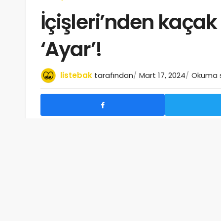
İçişleri’nden kaçak
‘Ayar’!
listebak
tarafından
Mart 17, 2024
Okuma s