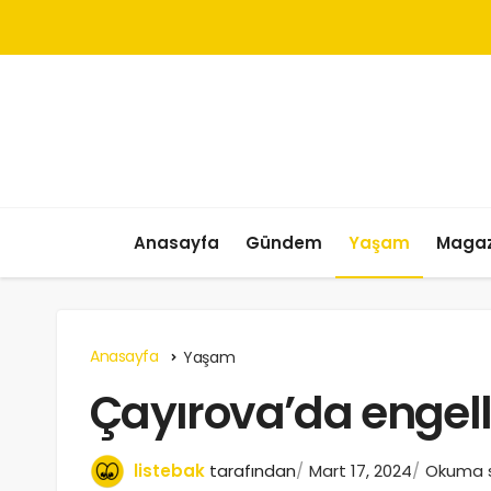
Anasayfa
Gündem
Yaşam
Magaz
Anasayfa
Yaşam
Çayırova’da engell
listebak
tarafından
Mart 17, 2024
Okuma sü