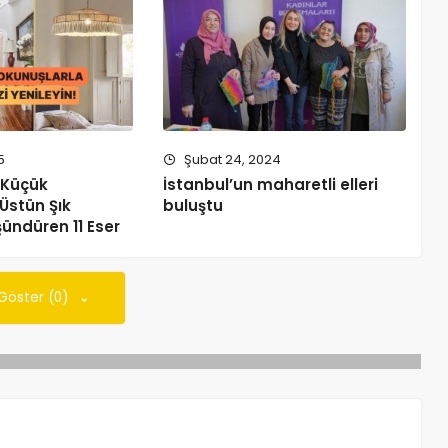
5
Şubat 24, 2024
 Küçük
İstanbul’un maharetli elleri
Üstün Şık
buluştu
ündüren 11 Eser
 Göster (0)