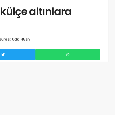
 külçe altınlara
üresi: 0dk, 48sn