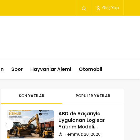
Giriş Yap
un
Spor
Hayvanlar Alemi
Otomobil
SON YAZILAR
POPÜLER YAZILAR
ABD’de Başarıyla
Uygulanan Logisar
Yatırım Modeli
Türkiye’ye Geliyor
Temmuz 20, 2026