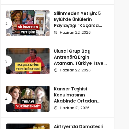
Silinmeden Yetişin: 5
Eylül’de Ünlülerin
Paylaştığı “Kaçarsa
Yazık Olur” Temalı
Haziran 22, 2026
Instagram Hikayeleri!
Ulusal Grup Baş
Antrenörü Ergin
Ataman, Türkiye-İsveç
Maçı Saatine
Haziran 22, 2026
Reaksiyon Gösterdi
Kanser Teşhisi
Konulmasının
Akabinde Ortadan
Kaybolan Kate
Haziran 21, 2026
Middleton’ın Yeni
Saçları Peruk Tezlerini
Doğurdu
Airfryer’da Domatesli