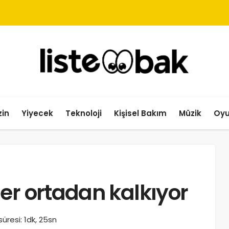
in
Yiyecek
Teknoloji
Kişisel Bakım
Müzik
Oy
er ortadan kalkıyor
resi: 1dk, 25sn