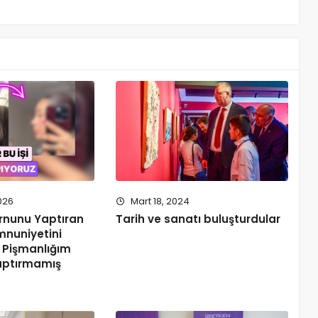
026
Mart 18, 2024
urnunu Yaptıran
Tarih ve sanatı buluşturdular
mnuniyetini
k Pişmanlığım
aptırmamış