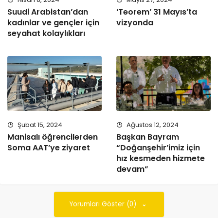
Suudi Arabistan’dan
‘Teorem’ 31 Mayıs’ta
kadınlar ve gençler için
vizyonda
seyahat kolaylıkları
Şubat 15, 2024
Ağustos 12, 2024
Manisalı öğrencilerden
Başkan Bayram
Soma AAT’ye ziyaret
“Doğanşehir’imiz için
hız kesmeden hizmete
devam”
Yorumları Göster (0)