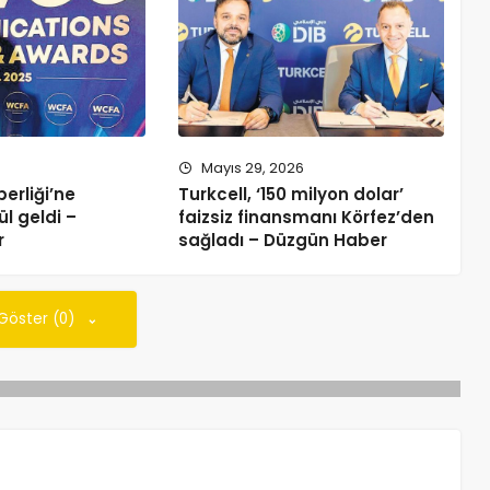
5
Mayıs 29, 2026
erliği’ne
Turkcell, ‘150 milyon dolar’
l geldi –
faizsiz finansmanı Körfez’den
r
sağladı – Düzgün Haber
 Göster (0)