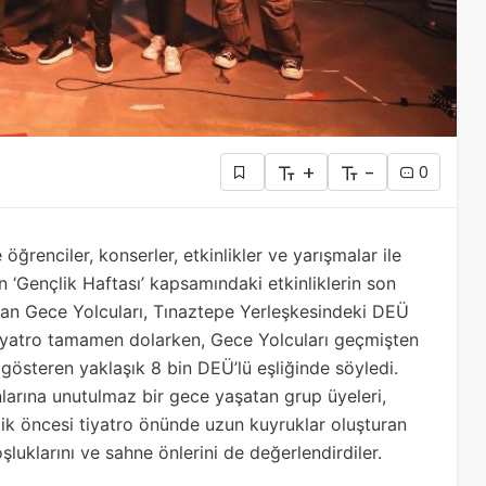
+
-
0
ğrenciler, konserler, etkinlikler ve yarışmalar ile
 ‘Gençlik Haftası’ kapsamındaki etkinliklerin son
dan Gece Yolcuları, Tınaztepe Yerleşkesindeki DEÜ
i tiyatro tamamen dolarken, Gece Yolcuları geçmişten
gösteren yaklaşık 8 bin DEÜ’lü eşliğinde söyledi.
anlarına unutulmaz bir gece yaşatan grup üyeleri,
inlik öncesi tiyatro önünde uzun kuyruklar oluşturan
şluklarını ve sahne önlerini de değerlendirdiler.