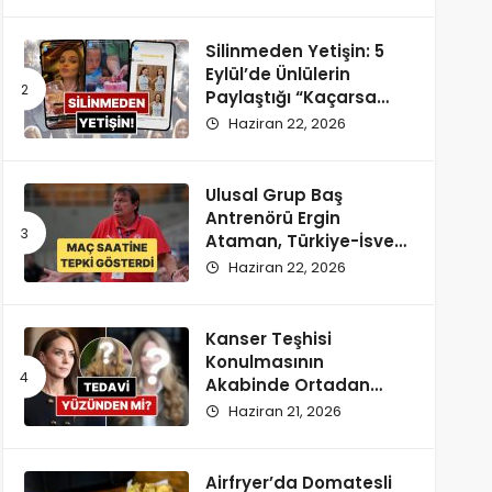
Silinmeden Yetişin: 5
Eylül’de Ünlülerin
Paylaştığı “Kaçarsa
Yazık Olur” Temalı
Haziran 22, 2026
Instagram Hikayeleri!
Ulusal Grup Baş
Antrenörü Ergin
Ataman, Türkiye-İsveç
Maçı Saatine
Haziran 22, 2026
Reaksiyon Gösterdi
Kanser Teşhisi
Konulmasının
Akabinde Ortadan
Kaybolan Kate
Haziran 21, 2026
Middleton’ın Yeni
Saçları Peruk Tezlerini
Doğurdu
Airfryer’da Domatesli