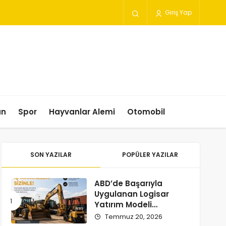
Giriş Yap
un
Spor
Hayvanlar Alemi
Otomobil
SON YAZILAR
POPÜLER YAZILAR
ABD’de Başarıyla
Uygulanan Logisar
Yatırım Modeli
Türkiye’ye Geliyor
Temmuz 20, 2026