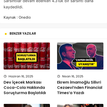
Sarsıntılar devam ederken 4.3’lük bir sarsıntı daha
kaydedildi.
Kaynak : Onedio
BENZER YAZILAR
Haziran 16, 2025
Nisan 16, 2025
Dev İçecek Markası
Ekrem İmamoğlu Silivri
Coca-Cola Hakkında
Cezaevi’nden Financial
Soruşturma Başlatıldı
Times’a Yazdı