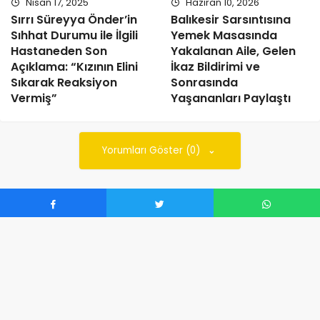
Nisan 17, 2025
Haziran 10, 2026
Sırrı Süreyya Önder’in
Balıkesir Sarsıntısına
Sıhhat Durumu ile İlgili
Yemek Masasında
Hastaneden Son
Yakalanan Aile, Gelen
Açıklama: “Kızının Elini
İkaz Bildirimi ve
Sıkarak Reaksiyon
Sonrasında
Vermiş”
Yaşananları Paylaştı
Yorumları Göster (0)
listebak.com © Copyright 2023, Tüm Hakları Saklıdır