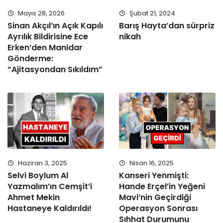
Mayıs 28, 2026
Şubat 21, 2024
Sinan Akçıl’ın Açık Kapılı
Barış Hayta’dan sürpriz
Ayrılık Bildirisine Ece
nikah
Erken’den Manidar
Gönderme:
“Ajitasyondan Sıkıldım”
Haziran 3, 2025
Nisan 16, 2025
Selvi Boylum Al
Kanseri Yenmişti:
Yazmalım’ın Cemşit’i
Hande Erçel’in Yeğeni
Ahmet Mekin
Mavi’nin Geçirdiği
Hastaneye Kaldırıldı!
Operasyon Sonrası
Sıhhat Durumunu