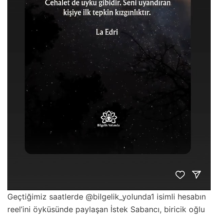
Geçtiğimiz saatlerde @bilgelik_yolunda1 isimli hesabın
reel’ini öyküsünde paylaşan İstek Sabancı, biricik oğlu