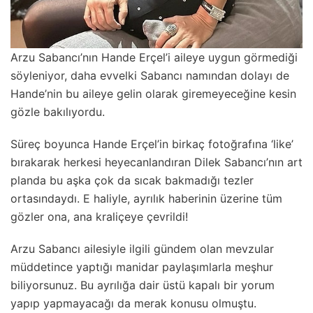
Arzu Sabancı’nın Hande Erçel’i aileye uygun görmediği
söyleniyor, daha evvelki Sabancı namından dolayı de
Hande’nin bu aileye gelin olarak giremeyeceğine kesin
gözle bakılıyordu.
Süreç boyunca Hande Erçel’in birkaç fotoğrafına ‘like’
bırakarak herkesi heyecanlandıran Dilek Sabancı’nın art
planda bu aşka çok da sıcak bakmadığı tezler
ortasındaydı. E haliyle, ayrılık haberinin üzerine tüm
gözler ona, ana kraliçeye çevrildi!
Arzu Sabancı ailesiyle ilgili gündem olan mevzular
müddetince yaptığı manidar paylaşımlarla meşhur
biliyorsunuz. Bu ayrılığa dair üstü kapalı bir yorum
yapıp yapmayacağı da merak konusu olmuştu.