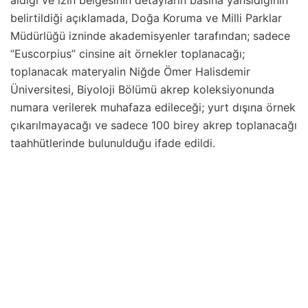
aldığı ve izin belgesinin detayların basına yansıdığının
belirtildiği açıklamada, Doğa Koruma ve Milli Parklar
Müdürlüğü izninde akademisyenler tarafından; sadece
“Euscorpius” cinsine ait örnekler toplanacağı;
toplanacak materyalin Niğde Ömer Halisdemir
Üniversitesi, Biyoloji Bölümü akrep koleksiyonunda
numara verilerek muhafaza edileceği; yurt dışına örnek
çıkarılmayacağı ve sadece 100 birey akrep toplanacağı
taahhütlerinde bulunulduğu ifade edildi.