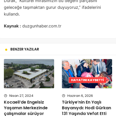
Durak, “Kültürel mirasımızın bu değerli parçasını
geleceğe taşımaktan gurur duyuyoruz,” ifadelerini
kullandı.
Kaynak :
duzgunhaber.com.tr
BENZER YAZILAR
Nisan 27, 2024
Haziran 6, 2026
Kocaeli’de Engelsiz
Türkiye’nin En Yaşlı
Yaşamın Merkezinde
Bayanıydı: Hodi Gürkan
çalışmalar sürüyor
131 Yaşında Vefat Etti