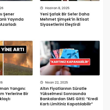
026
Haziran 8, 2025
ı Şener
Yeni Şafak Bir Sefer Daha
nlı Yayında
Mehmet Şimşek’in İktisat
Azarladı
Siyasetlerini Eleştirdi
26
Nisan 22, 2025
rman Yangını:
Altın Fiyatlarının Süratle
im Yerlerine Bir
Yükselmesi Sonrasında
klaştı
Bankalardan SMS Gitti: “Kredi
Kartı Limitiniz Kapatılabilir”