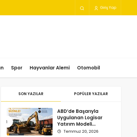
Giriş Yap
un
Spor
Hayvanlar Alemi
Otomobil
SON YAZILAR
POPÜLER YAZILAR
ABD’de Başarıyla
Uygulanan Logisar
Yatırım Modeli
Türkiye’ye Geliyor
Temmuz 20, 2026