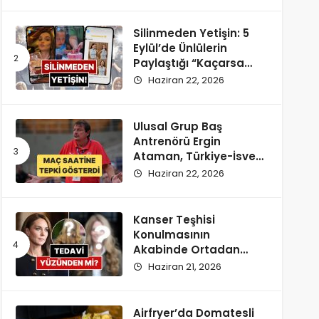
Silinmeden Yetişin: 5
Eylül’de Ünlülerin
Paylaştığı “Kaçarsa
Yazık Olur” Temalı
Haziran 22, 2026
Instagram Hikayeleri!
Ulusal Grup Baş
Antrenörü Ergin
Ataman, Türkiye-İsveç
Maçı Saatine
Haziran 22, 2026
Reaksiyon Gösterdi
Kanser Teşhisi
Konulmasının
Akabinde Ortadan
Kaybolan Kate
Haziran 21, 2026
Middleton’ın Yeni
Saçları Peruk Tezlerini
Doğurdu
Airfryer’da Domatesli