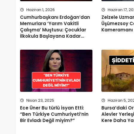
Haziran 1, 2026
Haziran 17, 2
Cumhurbaşkanı Erdoğan’dan
Zelzele Uzman
Memurlara ‘Yarım Vakitli
Üşümezsoy Ca
Çalışma’ Muştusu: Çocuklar
Kameramanı 
İlkokula Başlayana Kadar…
Nisan 23, 2025
Haziran 5, 20
Ece Üner Bu türlü İsyan Etti:
Bursa’daki O
“Ben Türkiye Cumhuriyeti’nin
Alevler Yerleş
Bir Evladı Değil miyim?”
Kere Daha Ya