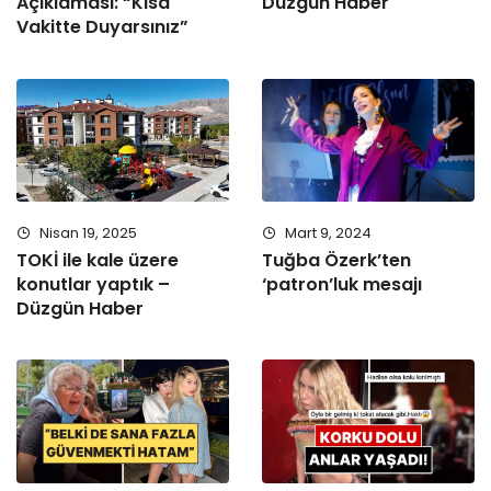
Açıklaması: “Kısa
Düzgün Haber
Vakitte Duyarsınız”
Nisan 19, 2025
Mart 9, 2024
TOKİ ile kale üzere
Tuğba Özerk’ten
konutlar yaptık –
‘patron’luk mesajı
Düzgün Haber