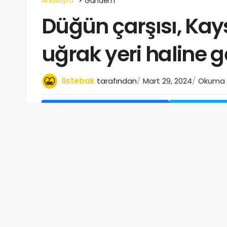
Gündem
Düğün çarşısı, Kayse
uğrak yeri haline 
listebak
tarafından
Mart 29, 2024
Okuma s