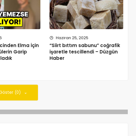
6
Haziran 25, 2025
cinden Elma İçin
“Siirt bıttım sabunu” coğrafik
lerin Garip
işaretle tescillendi – Düzgün
aladık
Haber
 Göster (0)