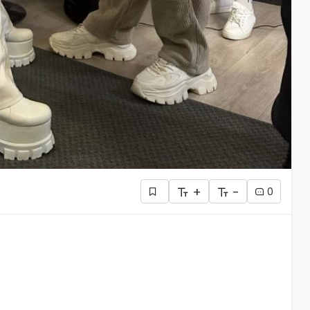
+
-
0