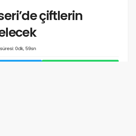
ri’de çiftlerin
gelecek
üresi: 0dk, 59sn