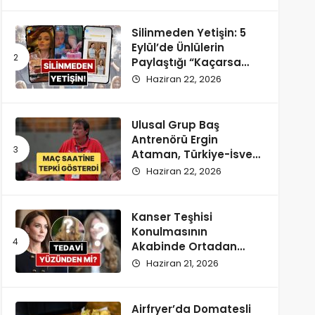
Silinmeden Yetişin: 5
Eylül’de Ünlülerin
Paylaştığı “Kaçarsa
Yazık Olur” Temalı
Haziran 22, 2026
Instagram Hikayeleri!
Ulusal Grup Baş
Antrenörü Ergin
Ataman, Türkiye-İsveç
Maçı Saatine
Haziran 22, 2026
Reaksiyon Gösterdi
Kanser Teşhisi
Konulmasının
Akabinde Ortadan
Kaybolan Kate
Haziran 21, 2026
Middleton’ın Yeni
Saçları Peruk Tezlerini
Doğurdu
Airfryer’da Domatesli