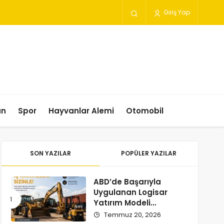
Giriş Yap
un
Spor
Hayvanlar Alemi
Otomobil
SON YAZILAR
POPÜLER YAZILAR
ABD’de Başarıyla
Uygulanan Logisar
Yatırım Modeli
Türkiye’ye Geliyor
Temmuz 20, 2026