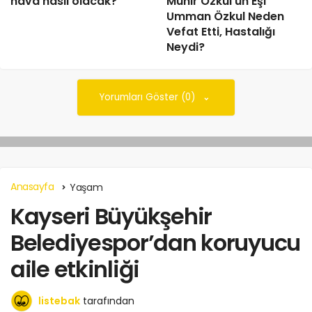
hava nasıl olacak?
Münir Özkul’un Eşi
Umman Özkul Neden
Vefat Etti, Hastalığı
Neydi?
Yorumları Göster (0)
Anasayfa
Yaşam
Kayseri Büyükşehir
Belediyespor’dan koruyucu
aile etkinliği
listebak
tarafından