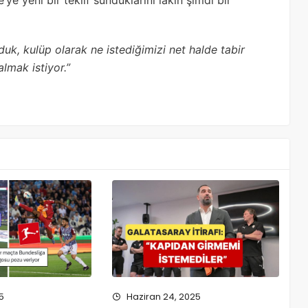
e yeni bir teklif sunduklarını lakin şimdi bir
duk, kulüp olarak ne istediğimizi net halde tabir
lmak istiyor.”
5
Haziran 24, 2025