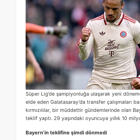
Süper Lig’de şampiyonluğa ulaşarak yeni dönemde
elde eden Galatasaray’da transfer çalışmaları ba
kırmızılılar, bir müddettir gündemlerinde olan B
teklif yaptı. 29 yaşındaki oyuncuya yıllık 10 mil
Bayern’in teklifine şimdi dönmedi