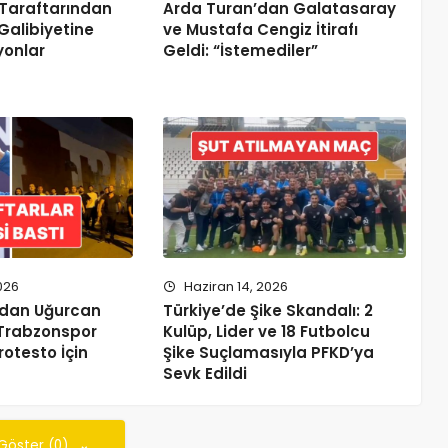
Taraftarından
Arda Turan’dan Galatasaray
Galibiyetine
ve Mustafa Cengiz İtirafı
yonlar
Geldi: “İstemediler”
026
Haziran 14, 2026
’dan Uğurcan
Türkiye’de Şike Skandalı: 2
: Trabzonspor
Kulüp, Lider ve 18 Futbolcu
rotesto İçin
Şike Suçlamasıyla PFKD’ya
Sevk Edildi
 Göster (0)