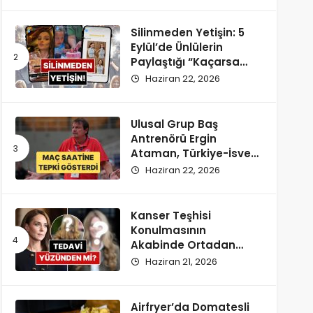
Silinmeden Yetişin: 5
Eylül’de Ünlülerin
Paylaştığı “Kaçarsa
Yazık Olur” Temalı
Haziran 22, 2026
Instagram Hikayeleri!
Ulusal Grup Baş
Antrenörü Ergin
Ataman, Türkiye-İsveç
Maçı Saatine
Haziran 22, 2026
Reaksiyon Gösterdi
Kanser Teşhisi
Konulmasının
Akabinde Ortadan
Kaybolan Kate
Haziran 21, 2026
Middleton’ın Yeni
Saçları Peruk Tezlerini
Doğurdu
Airfryer’da Domatesli