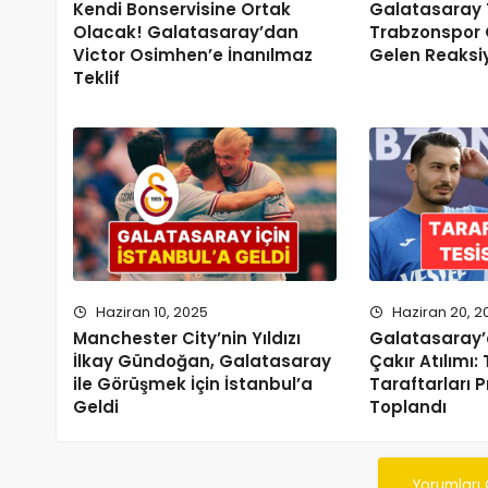
Kendi Bonservisine Ortak
Galatasaray 
Olacak! Galatasaray’dan
Trabzonspor 
Victor Osimhen’e İnanılmaz
Gelen Reaksi
Teklif
Haziran 10, 2025
Haziran 20, 2
Manchester City’nin Yıldızı
Galatasaray
İlkay Gündoğan, Galatasaray
Çakır Atılımı
ile Görüşmek İçin İstanbul’a
Taraftarları P
Geldi
Toplandı
Yorumları