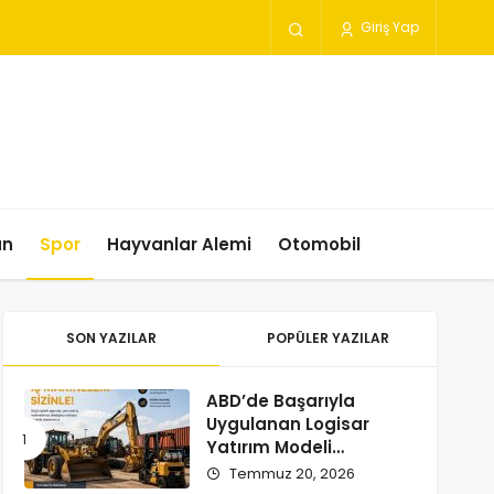
Giriş Yap
un
Spor
Hayvanlar Alemi
Otomobil
SON YAZILAR
POPÜLER YAZILAR
ABD’de Başarıyla
Uygulanan Logisar
Yatırım Modeli
Türkiye’ye Geliyor
Temmuz 20, 2026