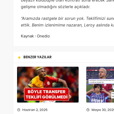
beyazlı kulübüple olan kontratı sona erecek Sane’y
gelişme olmadığını sözlerle açıkladı:
“Aramızda rastgele bir sorun yok. Teklifimizi sun
ettik. Benim izlenimime nazaran, Leroy aslında ka
Kaynak : Onedio
BENZER YAZILAR
Haziran 2, 2025
Mayıs 30, 202