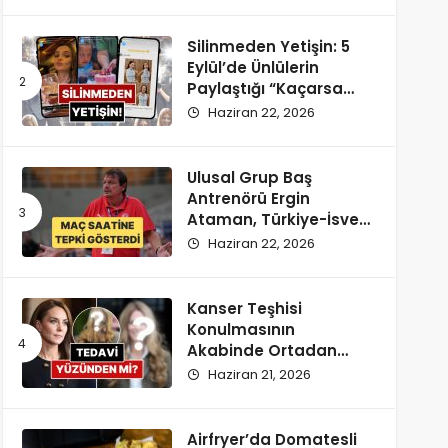
Silinmeden Yetişin: 5
Eylül’de Ünlülerin
Paylaştığı “Kaçarsa
Yazık Olur” Temalı
Haziran 22, 2026
Instagram Hikayeleri!
Ulusal Grup Baş
Antrenörü Ergin
Ataman, Türkiye-İsveç
Maçı Saatine
Haziran 22, 2026
Reaksiyon Gösterdi
Kanser Teşhisi
Konulmasının
Akabinde Ortadan
Kaybolan Kate
Haziran 21, 2026
Middleton’ın Yeni
Saçları Peruk Tezlerini
Doğurdu
Airfryer’da Domatesli