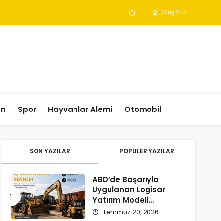
Giriş Yap
un
Spor
Hayvanlar Alemi
Otomobil
SON YAZILAR
POPÜLER YAZILAR
ABD’de Başarıyla
Uygulanan Logisar
Yatırım Modeli
Türkiye’ye Geliyor
Temmuz 20, 2026