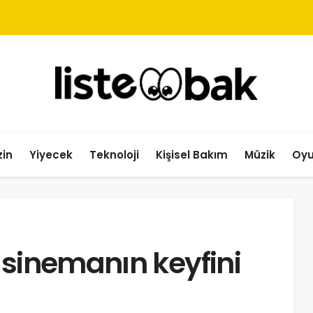
in
Yiyecek
Teknoloji
Kişisel Bakım
Müzik
Oy
 sinemanın keyfini