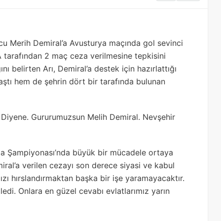
lcu Merih Demiral’a Avusturya maçında gol sevinci
A tarafından 2 maç ceza verilmesine tepkisini
ı belirten Arı, Demiral’a destek için hazırlattığı
ştı hem de şehrin dört bir tarafında bulunan
üm Diyene. Gururumuzsun Melih Demiral. Nevşehir
rupa Şampiyonası’nda büyük bir mücadele ortaya
ral’a verilen cezayı son derece siyasi ve kabul
ızı hırslandırmaktan başka bir işe yaramayacaktır.
edi. Onlara en güzel cevabı evlatlarımız yarın