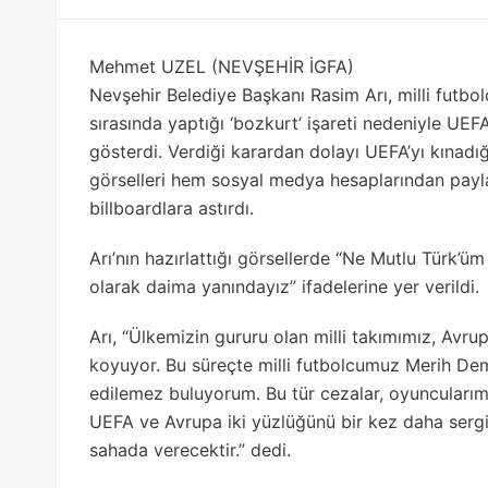
Mehmet UZEL (NEVŞEHİR İGFA)
Nevşehir Belediye Başkanı Rasim Arı, milli futbo
sırasında yaptığı ‘bozkurt’ işareti nedeniyle UEF
gösterdi. Verdiği karardan dolayı UEFA’yı kınadığın
görselleri hem sosyal medya hesaplarından payla
billboardlara astırdı.
Arı’nın hazırlattığı görsellerde “Ne Mutlu Türk’
olarak daima yanındayız” ifadelerine yer verildi.
Arı, “Ülkemizin gururu olan milli takımımız, Av
koyuyor. Bu süreçte milli futbolcumuz Merih Demi
edilemez buluyorum. Bu tür cezalar, oyuncularım
UEFA ve Avrupa iki yüzlüğünü bir kez daha sergil
sahada verecektir.” dedi.