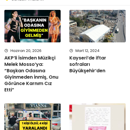
Haziran 20, 2026
Mart 12, 2024
AKP’li İsimden Müzikçi
Kayseri’de iftar
Melek Mosso’ya:
sofraları
“Başkan Odasına
Büyükşehir’den
Giyinmeden İnmiş, Onu
Görünce Karnım Cız
Etti”