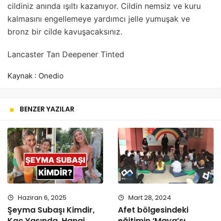
cildiniz anında ışıltı kazanıyor. Cildin nemsiz ve kuru
kalmasını engellemeye yardımcı jelle yumuşak ve
bronz bir cilde kavuşacaksınız.
Lancaster Tan Deepener Tinted
Kaynak : Onedio
BENZER YAZILAR
Haziran 6, 2025
Mart 28, 2024
Şeyma Subaşı Kimdir,
Afet bölgesindeki
Kaç Yaşında, Hangi
eğitimin ‘Maya’sı