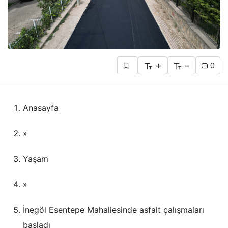
+
-
0
Anasayfa
»
Yaşam
»
İnegöl Esentepe Mahallesinde asfalt çalışmaları
başladı