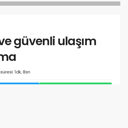
e güvenli ulaşım
şma
üresi: 1dk, 8sn