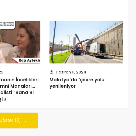
25
Haziran 11, 2024
anın İncelikleri
Malatya’da ‘çevre yolu’
Zımnî Manaları…
yenileniyor
alisti “Bana Bi
ştu
 Göster (0)