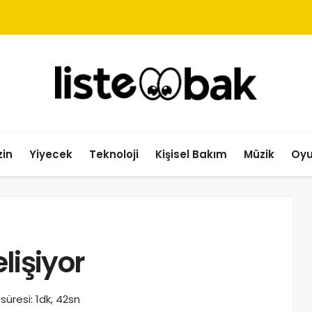
in
Yiyecek
Teknoloji
Kişisel Bakım
Müzik
Oy
elişiyor
üresi: 1dk, 42sn