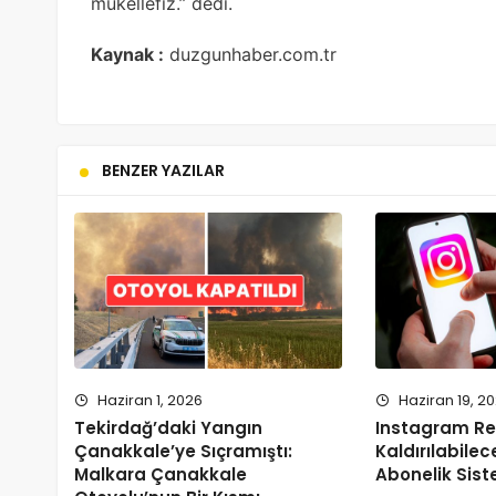
mükellefiz.’’ dedi.
Kaynak :
duzgunhaber.com.tr
BENZER YAZILAR
Haziran 1, 2026
Haziran 19, 2
Tekirdağ’daki Yangın
Instagram Re
Çanakkale’ye Sıçramıştı:
Kaldırılabilece
Malkara Çanakkale
Abonelik Sis