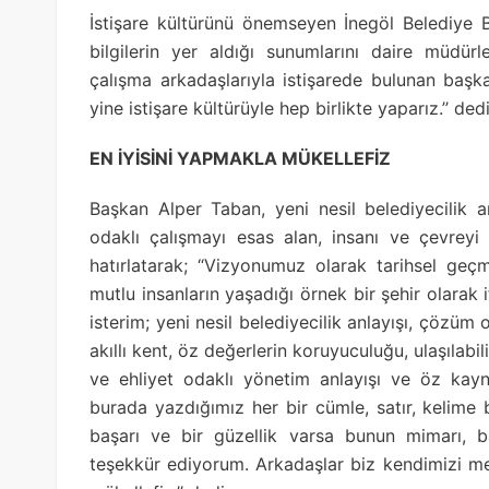
İstişare kültürünü önemseyen İnegöl Belediye
bilgilerin yer aldığı sunumlarını daire müdürl
çalışma arkadaşlarıyla istişarede bulunan başka
yine istişare kültürüyle hep birlikte yaparız.’’ dedi
EN İYİSİNİ YAPMAKLA MÜKELLEFİZ
Başkan Alper Taban, yeni nesil belediyecilik 
odaklı çalışmayı esas alan, insanı ve çevreyi 
hatırlatarak; “Vizyonumuz olarak tarihsel geç
mutlu insanların yaşadığı örnek bir şehir olarak
isterim; yeni nesil belediyecilik anlayışı, çözüm 
akıllı kent, öz değerlerin koruyuculuğu, ulaşılabilir
ve ehliyet odaklı yönetim anlayışı ve öz kayna
burada yazdığımız her bir cümle, satır, kelime 
başarı ve bir güzellik varsa bunun mimarı, ba
teşekkür ediyorum. Arkadaşlar biz kendimizi me