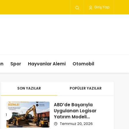
Giriş Yap
un
Spor
Hayvanlar Alemi
Otomobil
SON YAZILAR
POPÜLER YAZILAR
ABD’de Başarıyla
Uygulanan Logisar
Yatırım Modeli
Türkiye’ye Geliyor
Temmuz 20, 2026