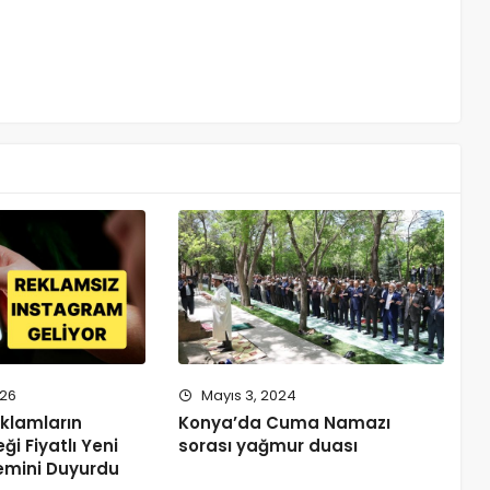
026
Mayıs 3, 2024
klamların
Konya’da Cuma Namazı
ği Fiyatlı Yeni
sorası yağmur duası
temini Duyurdu