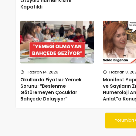
Otoyolu’nun Bir Kısmı
Kapatıldı
Haziran 14, 2026
Haziran 8, 20
Okullarda Fiyatsız Yemek
Manifest Yapm
Sorunu: “Beslenme
ve Sayıların 
Götüremeyen Çocuklar
Numeroloji An
Bahçede Dolaşıyor”
Anlat”a Konu
Yorumları