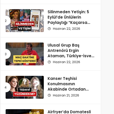
Silinmeden Yetişin: 5
Eylül’de Ünlülerin
Paylaştığı “Kaçarsa
Yazık Olur” Temalı
Haziran 22, 2026
Instagram Hikayeleri!
Ulusal Grup Baş
Antrenörü Ergin
Ataman, Türkiye-İsveç
Maçı Saatine
Haziran 22, 2026
Reaksiyon Gösterdi
Kanser Teşhisi
Konulmasının
Akabinde Ortadan
Kaybolan Kate
Haziran 21, 2026
Middleton’ın Yeni
Saçları Peruk Tezlerini
Doğurdu
Airfryer’da Domatesli