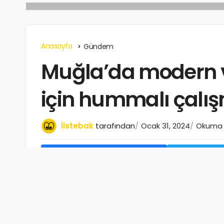
Anasayfa
Gündem
Muğla’da modern v
için hummalı çalı
listebak
tarafından
Ocak 31, 2024
Okuma s