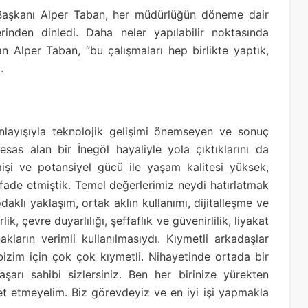
 Başkanı Alper Taban, her müdürlüğün döneme dair
erinden dinledi. Daha neler yapılabilir noktasında
n Alper Taban, ‘’bu çalışmaları hep birlikte yaptık,
.
anlayışıyla teknolojik gelişimi önemseyen ve sonuç
esas alan bir İnegöl hayaliyle yola çıktıklarını da
mişi ve potansiyel gücü ile yaşam kalitesi yüksek,
 ifade etmiştik. Temel değerlerimiz neydi hatırlatmak
odaklı yaklaşım, ortak aklın kullanımı, dijitalleşme ve
lik, çevre duyarlılığı, şeffaflık ve güvenirlilik, liyakat
kların verimli kullanılmasıydı. Kıymetli arkadaşlar
bizim için çok çok kıymetli. Nihayetinde ortada bir
şarı sahibi sizlersiniz. Ben her birinize yürekten
t etmeyelim. Biz görevdeyiz ve en iyi işi yapmakla