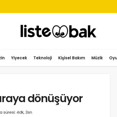
in
Yiyecek
Teknoloji
Kişisel Bakım
Müzik
Oy
paraya dönüşüyor
 süresi: 4dk, 3sn