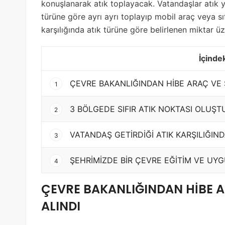
konuşlanarak atık toplayacak. Vatandaşlar atık y
türüne göre ayrı ayrı toplayıp mobil araç veya sı
karşılığında atık türüne göre belirlenen miktar 
İçindek
ÇEVRE BAKANLIĞINDAN HİBE ARAÇ VE S
1
3 BÖLGEDE SIFIR ATIK NOKTASI OLUŞ
2
VATANDAŞ GETİRDİĞİ ATIK KARŞILIĞIN
3
ŞEHRİMİZDE BİR ÇEVRE EĞİTİM VE UY
4
ÇEVRE BAKANLIĞINDAN HİBE AR
ALINDI