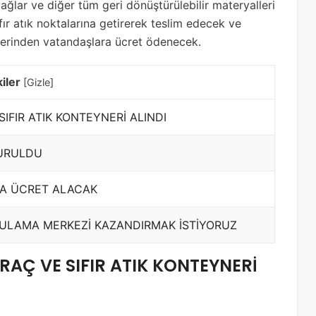
ağlar ve diğer tüm geri dönüştürülebilir materyalleri
fır atık noktalarına getirerek teslim edecek ve
üzerinden vatandaşlara ücret ödenecek.
iler
[
Gizle
]
IFIR ATIK KONTEYNERİ ALINDI
TURULDU
DA ÜCRET ALACAK
GULAMA MERKEZİ KAZANDIRMAK İSTİYORUZ
AÇ VE SIFIR ATIK KONTEYNERİ