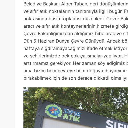
Belediye Başkanı Alper Taban, geri dönüşümlerin 
ve sıfır atık noktalarının tanıtımıyla ilgili bugün
noktasında basın toplantısı düzenledi. Çevre Bak
aracı ve sıfır atık konteynerlerinin hizmete gir
Çevre Bakanlığımızdan aldığımız hibe araç ve sıfır
Dün 5 Haziran Dünya Çevre Günüydü. Ancak böyl
haftaya sığdıramayacağımızı ifade etmek istiyo
ve şehirlerimizde pek çok çalışmalar yapılıyor. H
arttırmamız gerekiyor. Her zaman söylediğimiz bi
ama bizim hem çevreye hem doğaya ihtiyacımız va
bırakabilmek için de son derece dikkatli olmalıyı