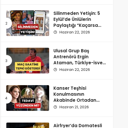
Silinmeden Yetişin: 5
Eylül’de Ünlülerin
Paylaştığı “Kaçarsa
Yazık Olur” Temalı
Haziran 22, 2026
Instagram Hikayeleri!
Ulusal Grup Baş
Antrenörü Ergin
Ataman, Türkiye-İsveç
Maçı Saatine
Haziran 22, 2026
Reaksiyon Gösterdi
Kanser Teşhisi
Konulmasının
Akabinde Ortadan
Kaybolan Kate
Haziran 21, 2026
Middleton’ın Yeni
Saçları Peruk Tezlerini
Doğurdu
Airfryer’da Domatesli