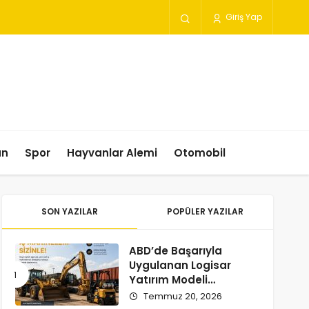
Giriş Yap
un
Spor
Hayvanlar Alemi
Otomobil
SON YAZILAR
POPÜLER YAZILAR
ABD’de Başarıyla
Uygulanan Logisar
Yatırım Modeli
Türkiye’ye Geliyor
Temmuz 20, 2026