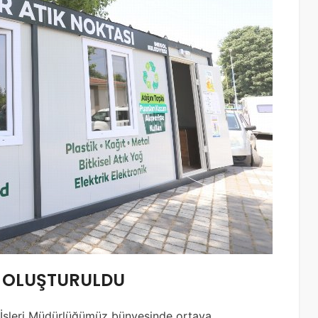
I OLUŞTURULDU
k İşleri Müdürlüğümüz bünyesinde ortaya