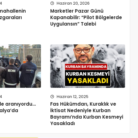
24
Haziran 20, 2026
 mahallenin
Marketler Pazar Günü
zgaraları
Kapanabilir: “Pilot Bölgelerde
Uygulansın” Talebi
24
Haziran 12, 2025
nle aranıyordu…
Fas Hükümdarı, Kuraklık ve
talya’da
İktisat Nedeniyle Kurban
Bayramı’nda Kurban Kesmeyi
Yasakladı