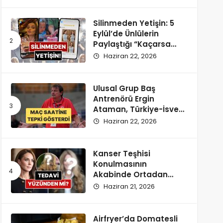
Silinmeden Yetişin: 5
Eylül’de Ünlülerin
Paylaştığı “Kaçarsa
Yazık Olur” Temalı
Haziran 22, 2026
Instagram Hikayeleri!
Ulusal Grup Baş
Antrenörü Ergin
Ataman, Türkiye-İsveç
Maçı Saatine
Haziran 22, 2026
Reaksiyon Gösterdi
Kanser Teşhisi
Konulmasının
Akabinde Ortadan
Kaybolan Kate
Haziran 21, 2026
Middleton’ın Yeni
Saçları Peruk Tezlerini
Doğurdu
Airfryer’da Domatesli