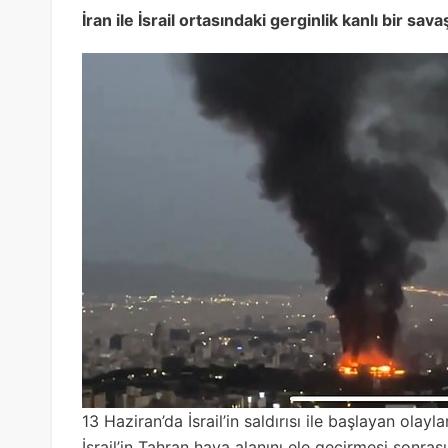
İran ile İsrail ortasındaki gerginlik kanlı bir sav
13 Haziran’da İsrail’in saldırısı ile başlayan olaylar
İsrail’in Tahran hava alanını ele geçirmesi sonras