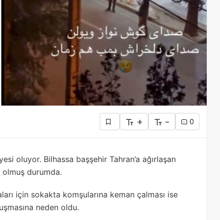
+
-
0
ayesi oluyor. Bilhassa başşehir Tahran’a ağırlaşan
an olmuş durumda.
ları için sokakta komşularına keman çalması ise
luşmasına neden oldu.