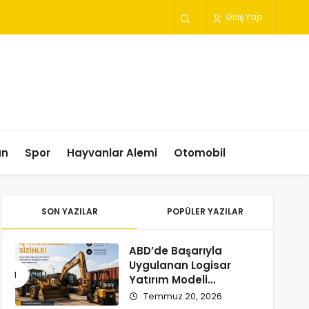
Giriş Yap
un
Spor
Hayvanlar Alemi
Otomobil
SON YAZILAR
POPÜLER YAZILAR
ABD’de Başarıyla
Uygulanan Logisar
Yatırım Modeli
Türkiye’ye Geliyor
Temmuz 20, 2026