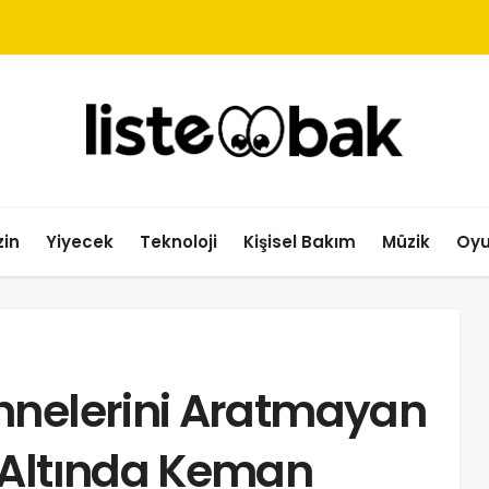
in
Yiyecek
Teknoloji
Kişisel Bakım
Müzik
Oy
hnelerini Aratmayan
 Altında Keman