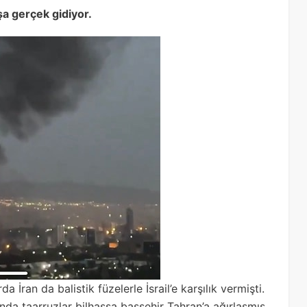
aşa gerçek gidiyor.
da İran da balistik füzelerle İsrail’e karşılık vermişti.
ında taarruzlar bilhassa başşehir Tahran’a ağırlaşmış