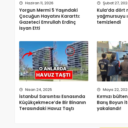
Haziran 11, 2026
Şubat 27, 20
Yorgun Mermi 5 Yaşındaki
Kula’da dört
Çocuğun Hayatını Kararttı:
yağmursuyu ı
Gazeteci Emrullah Erdinç
temizlendi
İsyan Etti
Nisan 24, 2025
Mayıs 22, 20
İstanbul Sarsıntısı Esnasında
Kırmızı bülte
Küçükçekmece’de Bir Binanın
Barış Boyun İ
Terasındaki Havuz Taştı
yakalandı!