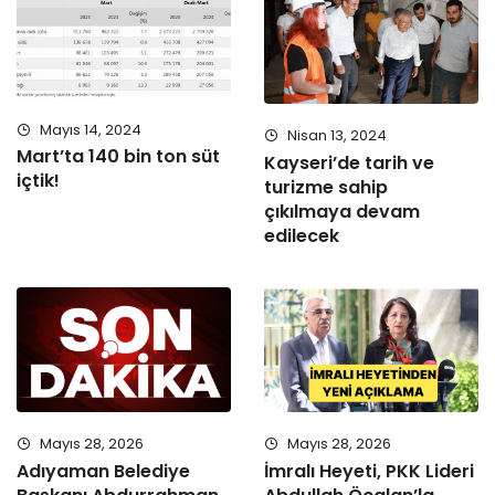
Mayıs 14, 2024
Nisan 13, 2024
Mart’ta 140 bin ton süt
Kayseri’de tarih ve
içtik!
turizme sahip
çıkılmaya devam
edilecek
Mayıs 28, 2026
Mayıs 28, 2026
Adıyaman Belediye
İmralı Heyeti, PKK Lideri