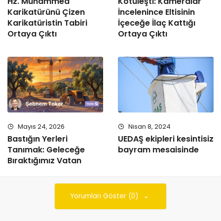
Hz. Muhammed
Kötüleşti: Kameralar
Karikatürünü Çizen
İncelenince Eltisinin
Karikatüristin Tabiri
İçeceğe İlaç Kattığı
Ortaya Çıktı
Ortaya Çıktı
Mayıs 24, 2026
Nisan 8, 2024
Bastığın Yerleri
UEDAŞ ekipleri kesintisiz
Tanımak: Geleceğe
bayram mesaisinde
Bıraktığımız Vatan
Yorumları Göster (0)