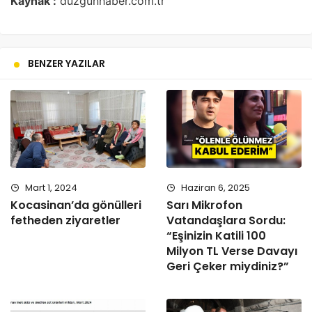
Kaynak :
duzgunhaber.com.tr
BENZER YAZILAR
Mart 1, 2024
Haziran 6, 2025
Kocasinan’da gönülleri
Sarı Mikrofon
fetheden ziyaretler
Vatandaşlara Sordu:
“Eşinizin Katili 100
Milyon TL Verse Davayı
Geri Çeker miydiniz?”