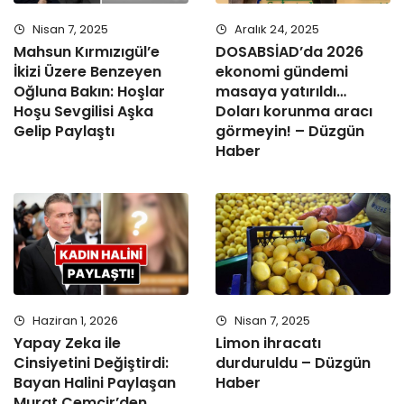
Nisan 7, 2025
Aralık 24, 2025
Mahsun Kırmızıgül’e
DOSABSİAD’da 2026
İkizi Üzere Benzeyen
ekonomi gündemi
Oğluna Bakın: Hoşlar
masaya yatırıldı…
Hoşu Sevgilisi Aşka
Doları korunma aracı
Gelip Paylaştı
görmeyin! – Düzgün
Haber
Haziran 1, 2026
Nisan 7, 2025
Yapay Zeka ile
Limon ihracatı
Cinsiyetini Değiştirdi:
durduruldu – Düzgün
Bayan Halini Paylaşan
Haber
Murat Cemcir’den