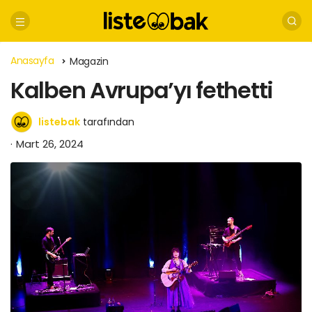
Anasayfa
Magazin
Kalben Avrupa’yı fethetti
listebak
tarafından
Mart 26, 2024