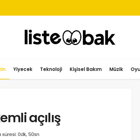
in
Yiyecek
Teknoloji
Kişisel Bakım
Müzik
Oy
emli açılış
süresi: 0dk, 50sn