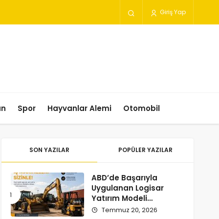
Giriş Yap
un
Spor
Hayvanlar Alemi
Otomobil
SON YAZILAR
POPÜLER YAZILAR
ABD’de Başarıyla
Uygulanan Logisar
Yatırım Modeli
Türkiye’ye Geliyor
Temmuz 20, 2026