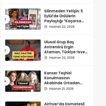
Silinmeden Yetişin: 5
Eylül’de Ünlülerin
Paylaştığı “Kaçarsa
Yazık Olur” Temalı
Haziran 22, 2026
Instagram Hikayeleri!
Ulusal Grup Baş
Antrenörü Ergin
Ataman, Türkiye-İsveç
Maçı Saatine
Haziran 22, 2026
Reaksiyon Gösterdi
Kanser Teşhisi
Konulmasının
Akabinde Ortadan
Kaybolan Kate
Haziran 21, 2026
Middleton’ın Yeni
Saçları Peruk Tezlerini
Doğurdu
Airfryer’da Domatesli