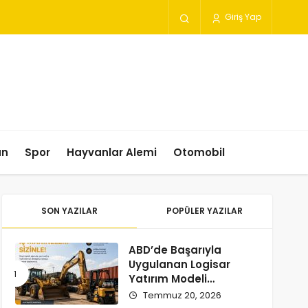
Giriş Yap
un
Spor
Hayvanlar Alemi
Otomobil
SON YAZILAR
POPÜLER YAZILAR
ABD’de Başarıyla
Uygulanan Logisar
Yatırım Modeli
Türkiye’ye Geliyor
Temmuz 20, 2026