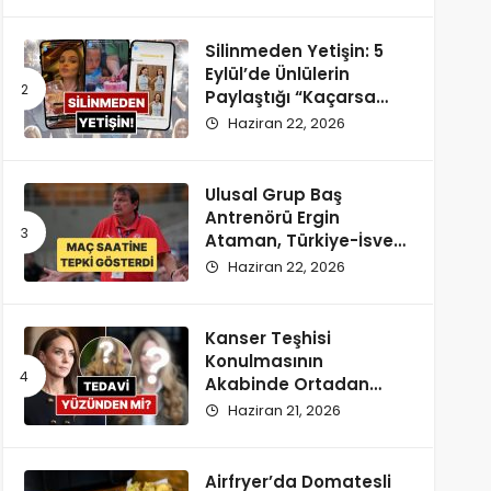
Silinmeden Yetişin: 5
Eylül’de Ünlülerin
Paylaştığı “Kaçarsa
Yazık Olur” Temalı
Haziran 22, 2026
Instagram Hikayeleri!
Ulusal Grup Baş
Antrenörü Ergin
Ataman, Türkiye-İsveç
Maçı Saatine
Haziran 22, 2026
Reaksiyon Gösterdi
Kanser Teşhisi
Konulmasının
Akabinde Ortadan
Kaybolan Kate
Haziran 21, 2026
Middleton’ın Yeni
Saçları Peruk Tezlerini
Doğurdu
Airfryer’da Domatesli