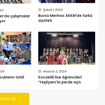
Şubat 1, 2024
024
Bursa Merinos AKKM’de türkü
an’da çalışmalar
ziyafeti
yor
024
Haziran 2, 2024
ukların tatili
Kocaelili lise öğrencileri
‘Yeşilçam’la perde açtı
 Göster (0)