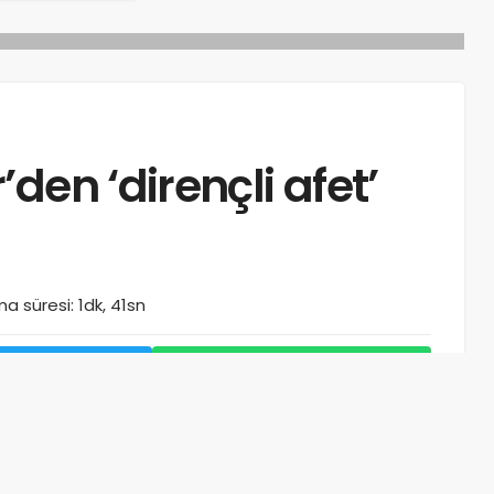
den ‘dirençli afet’
a süresi: 1dk, 41sn