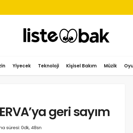
in
Yiyecek
Teknoloji
Kişisel Bakım
Müzik
Oy
 ERVA’ya geri sayım
a süresi: 0dk, 48sn