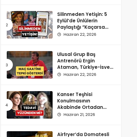
Silinmeden Yetişin: 5
Eylül’de Ünlülerin
Paylaştığı “Kaçarsa
Yazık Olur” Temalı
Haziran 22, 2026
Instagram Hikayeleri!
Ulusal Grup Baş
Antrenörü Ergin
Ataman, Türkiye-İsveç
Maçı Saatine
Haziran 22, 2026
Reaksiyon Gösterdi
Kanser Teşhisi
Konulmasının
Akabinde Ortadan
Kaybolan Kate
Haziran 21, 2026
Middleton’ın Yeni
Saçları Peruk Tezlerini
Doğurdu
Airfryer’da Domatesli