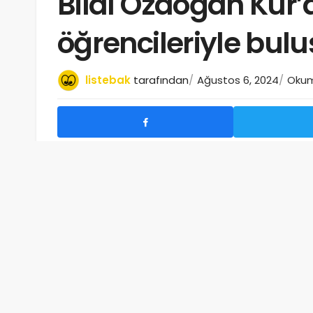
Bilal Özdoğan Kur’
öğrencileriyle bulu
listebak
tarafından
Ağustos 6, 2024
Okuma