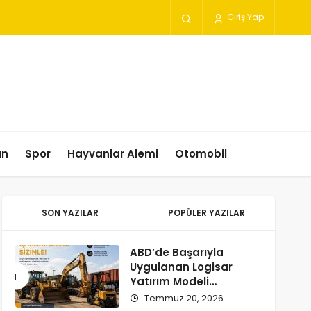
Giriş Yap
un
Spor
Hayvanlar Alemi
Otomobil
SON YAZILAR
POPÜLER YAZILAR
ABD’de Başarıyla
Uygulanan Logisar
Yatırım Modeli
Türkiye’ye Geliyor
Temmuz 20, 2026