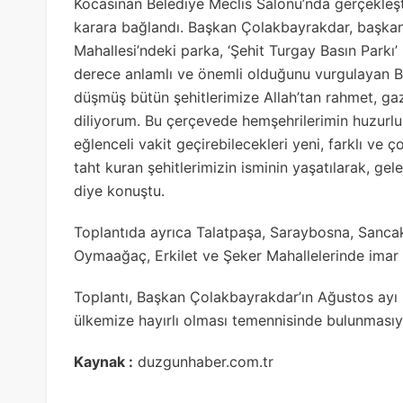
Kocasinan Belediye Meclis Salonu’nda gerçekleş
karara bağlandı. Başkan Çolakbayrakdar, başkanl
Mahallesi’ndeki parka, ‘Şehit Turgay Basın Parkı’ i
derece anlamlı ve önemli olduğunu vurgulayan B
düşmüş bütün şehitlerimize Allah’tan rahmet, gazil
diliyorum. Bu çerçevede hemşehrilerimin huzurlu 
eğlenceli vakit geçirebilecekleri yeni, farklı v
taht kuran şehitlerimizin isminin yaşatılarak, g
diye konuştu.
Toplantıda ayrıca Talatpaşa, Saraybosna, Sancak
Oymaağaç, Erkilet ve Şeker Mahallelerinde imar 
Toplantı, Başkan Çolakbayrakdar’ın Ağustos ayı m
ülkemize hayırlı olması temennisinde bulunmasıy
Kaynak :
duzgunhaber.com.tr