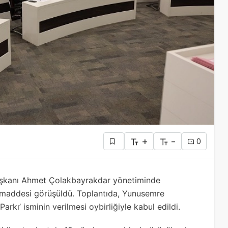
+
-
0
aşkanı Ahmet Çolakbayrakdar yönetiminde
m maddesi görüşüldü. Toplantıda, Yunusemre
rkı’ isminin verilmesi oybirliğiyle kabul edildi.