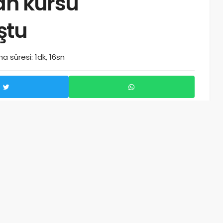
an kursu
ştu
 süresi: 1dk, 16sn