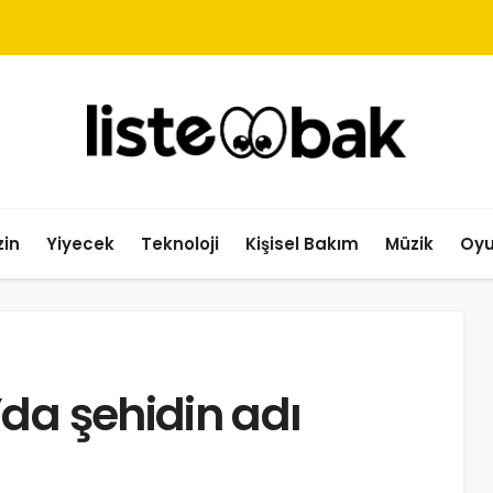
in
Yiyecek
Teknoloji
Kişisel Bakım
Müzik
Oy
da şehidin adı