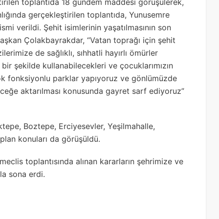
tirilen toplantıda 18 gündem maddesi görüşülerek,
ığında gerçekleştirilen toplantıda, Yunusemre
smi verildi. Şehit isimlerinin yaşatılmasının son
aşkan Çolakbayrakdar, “Vatan toprağı için şehit
erimize de sağlıklı, sıhhatli hayırlı ömürler
bir şekilde kullanabilecekleri ve çocuklarımızın
e çok fonksiyonlu parklar yapıyoruz ve gönlümüzde
eleceğe aktarılması konusunda gayret sarf ediyoruz”
tepe, Boztepe, Erciyesevler, Yeşilmahalle,
plan konuları da görüşüldü.
eclis toplantısında alınan kararların şehrimize ve
la sona erdi.