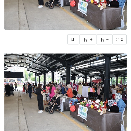
+
-
0