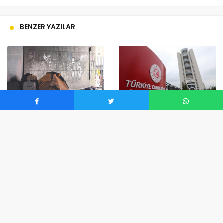
BENZER YAZILAR
Mayıs 28, 2025
Mayıs 31, 2026
93 milyondan fazla
Ticaret Bakanlığından
Avrupalı yoksulluk
Kurban Bayramı öncesi
riskiyle karşı karşıya –
kontrol mesaisi –
Düzgün Haber
Düzgün Haber