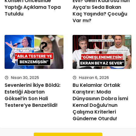
Konseri Öncesinde
Evli? Gelin Kadrosu’nun
Yaptığı Açıklama Topa
Ayça’sı Seda Bakan
Tutuldu
Kaç Yaşında? Çocuğu
Var mı?
Nisan 30, 2025
Haziran 6, 2026
Sevenlerini İkiye Böldü:
Bu Kelamlar Ortalık
Estetiği Abartan
Karıştırır: Moda
Göksel’in Son Hali
Dünyasının Dobra İsmi
Testere’ye Benzetildi!
Kemal Doğulu’nun
Çalışma Kriterleri
Gündeme Oturdu!