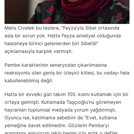
Melis Civelek bu tezlere, “Feyza’yla Sibel ortasında
asla bir sorun yok. Hatta Feyza ameliyat olduğunda
hastaneye birinci gelenlerden biri Sibel’di”
açıklamasıyla karşılık vermişti.
Pembe karakterinin senaryodan çıkarılmasına
reaksiyonlu olan geniş bir izleyici kitlesi, bu vedayı hala
kabullenebilmiş değil.
Hatta bir evvelki gün takım 100. kısmı kutlamak için bir
ortaya gelmişti. Kutlamada Taşçıoğlu’nu göremeyen
hayranları toplumsal medyada yorum yağdırmıştı.
Oyuncu ise, katılmama sebebini de “Evet, kutlama
yemeğine davet edilmedim. Gözlerin Pembe’yi
aramasını anlıyorum lakin benim için artık o defter