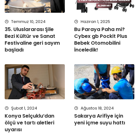
Temmuz 10, 2024
Haziran 1, 2025
35. Uluslararası Şile
Bu Paraya Paha mi?
Bezi Kültür ve Sanat
Cybex gb Pockit Plus
Festivaline geri sayım
Bebek Otomobilini
başladı
İnceledik!
Şubat 1, 2024
Ağustos 18, 2024
Konya Selçuklu’dan
Sakarya Arifiye için
ölçü ve tartı aletleri
yeni içme suyu hattı
uyarısı