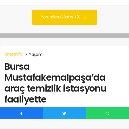
Yorumları Göster (0)
Anasayfa
Yaşam
Bursa
Mustafakemalpaşa’da
araç temizlik istasyonu
faaliyette
listebak
tarafından
Haziran 26, 2024