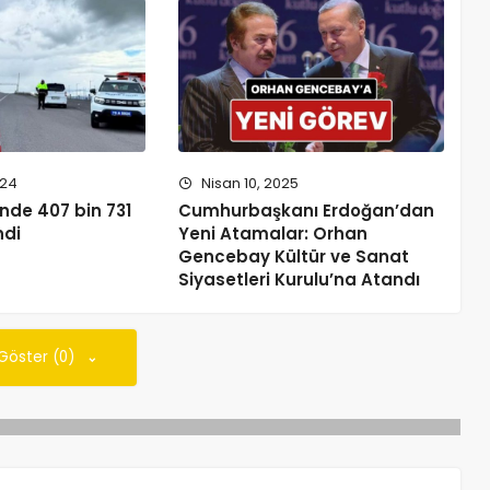
024
Nisan 10, 2025
ünde 407 bin 731
Cumhurbaşkanı Erdoğan’dan
ndi
Yeni Atamalar: Orhan
Gencebay Kültür ve Sanat
Siyasetleri Kurulu’na Atandı
 Göster (0)