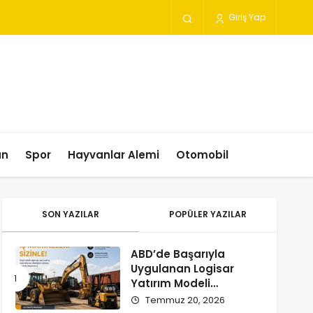
Giriş Yap
un
Spor
Hayvanlar Alemi
Otomobil
SON YAZILAR
POPÜLER YAZILAR
ABD’de Başarıyla
Uygulanan Logisar
Yatırım Modeli
Türkiye’ye Geliyor
Temmuz 20, 2026