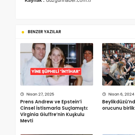
Kaynak :
duzgunhaber.com.tr
BENZER YAZILAR
Nisan 27, 2025
Nisan 6, 2024
Prens Andrew ve Epstein’i
Beylikdüzü’nd
Cinsel İstismarla Suçlamıştı:
orucunu birlik
Virginia Giuffre’nin Kuşkulu
Mevti