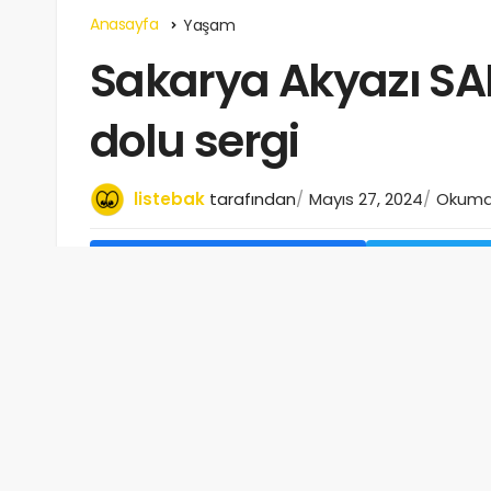
Anasayfa
Yaşam
Sakarya Akyazı SA
dolu sergi
listebak
tarafından
Mayıs 27, 2024
Okuma 