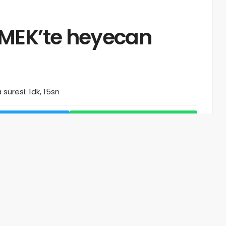
MEK’te heyecan
süresi: 1dk, 15sn