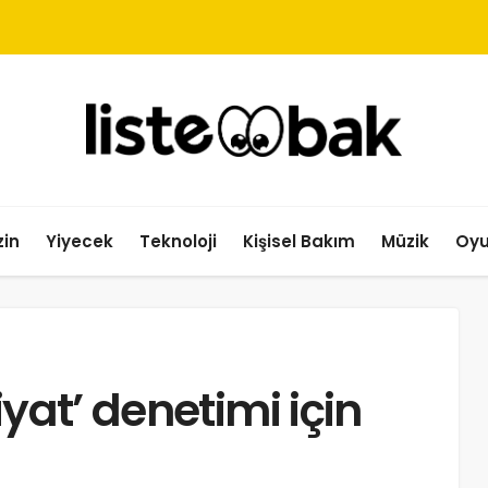
in
Yiyecek
Teknoloji
Kişisel Bakım
Müzik
Oy
iyat’ denetimi için