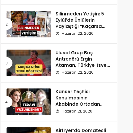
Silinmeden Yetişin: 5
Eylül’de Ünlülerin
Paylaştığı “Kaçarsa
Yazık Olur” Temalı
Haziran 22, 2026
Instagram Hikayeleri!
Ulusal Grup Baş
Antrenörü Ergin
Ataman, Türkiye-İsveç
Maçı Saatine
Haziran 22, 2026
Reaksiyon Gösterdi
Kanser Teşhisi
Konulmasının
Akabinde Ortadan
Kaybolan Kate
Haziran 21, 2026
Middleton’ın Yeni
Saçları Peruk Tezlerini
Doğurdu
Airfryer’da Domatesli