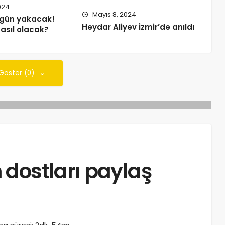
024
Mayıs 8, 2024
bugün yakacak!
Heydar Aliyev İzmir’de anıldı
asıl olacak?
 Göster (0)
dostları paylaş