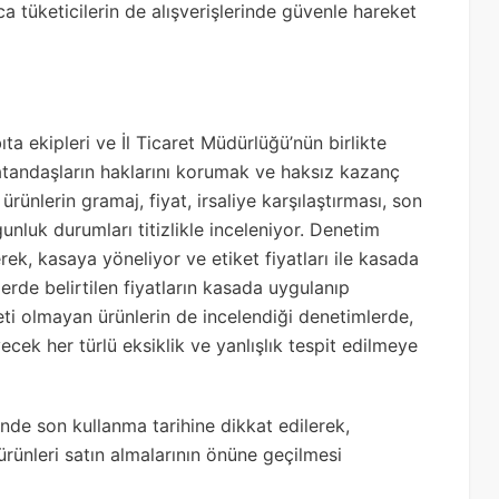
ca tüketicilerin de alışverişlerinde güvenle hareket
 ekipleri ve İl Ticaret Müdürlüğü’nün birlikte
vatandaşların haklarını korumak ve haksız kazanç
ünlerin gramaj, fiyat, irsaliye karşılaştırması, son
nluk durumları titizlikle inceleniyor. Denetim
yerek, kasaya yöneliyor ve etiket fiyatları ile kasada
lerde belirtilen fiyatların kasada uygulanıp
keti olmayan ürünlerin de incelendiği denetimlerde,
eyecek her türlü eksiklik ve yanlışlık tespit edilmeye
inde son kullanma tarihine dikkat edilerek,
 ürünleri satın almalarının önüne geçilmesi