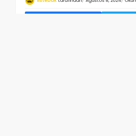
listebak
tarafından
Ağustos 8, 2024
Okum