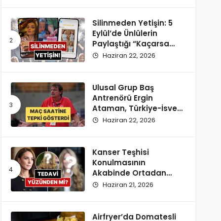
Silinmeden Yetişin: 5
Eylül’de Ünlülerin
Paylaştığı “Kaçarsa
Yazık Olur” Temalı
Haziran 22, 2026
Instagram Hikayeleri!
Ulusal Grup Baş
Antrenörü Ergin
Ataman, Türkiye-İsveç
Maçı Saatine
Haziran 22, 2026
Reaksiyon Gösterdi
Kanser Teşhisi
Konulmasının
Akabinde Ortadan
Kaybolan Kate
Haziran 21, 2026
Middleton’ın Yeni
Saçları Peruk Tezlerini
Doğurdu
Airfryer’da Domatesli