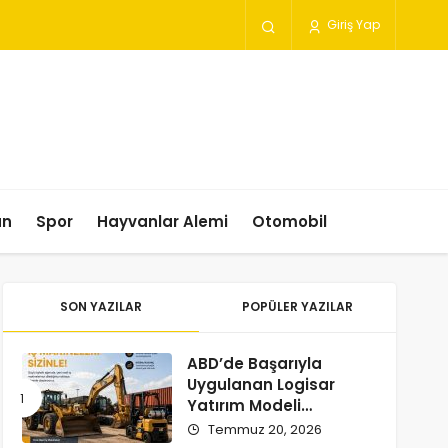
Giriş Yap
un
Spor
Hayvanlar Alemi
Otomobil
SON YAZILAR
POPÜLER YAZILAR
ABD’de Başarıyla
Uygulanan Logisar
Yatırım Modeli
Türkiye’ye Geliyor
Temmuz 20, 2026