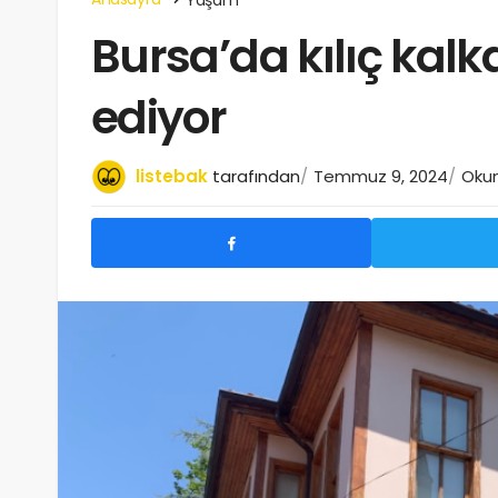
Bursa’da kılıç kal
ediyor
listebak
tarafından
Temmuz 9, 2024
Okum