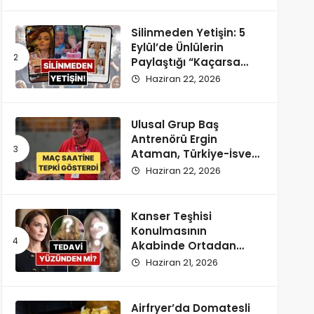
Silinmeden Yetişin: 5
Eylül’de Ünlülerin
Paylaştığı “Kaçarsa
Yazık Olur” Temalı
Haziran 22, 2026
Instagram Hikayeleri!
Ulusal Grup Baş
Antrenörü Ergin
Ataman, Türkiye-İsveç
Maçı Saatine
Haziran 22, 2026
Reaksiyon Gösterdi
Kanser Teşhisi
Konulmasının
Akabinde Ortadan
Kaybolan Kate
Haziran 21, 2026
Middleton’ın Yeni
Saçları Peruk Tezlerini
Doğurdu
Airfryer’da Domatesli