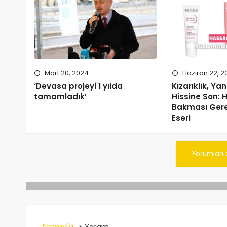
Mart 20, 2024
Haziran 22, 2
‘Devasa projeyi 1 yılda
Kızarıklık, Ya
tamamladık’
Hissine Son: H
Bakması Gere
Eseri
Yorumları
Anasayfa
Yaşam