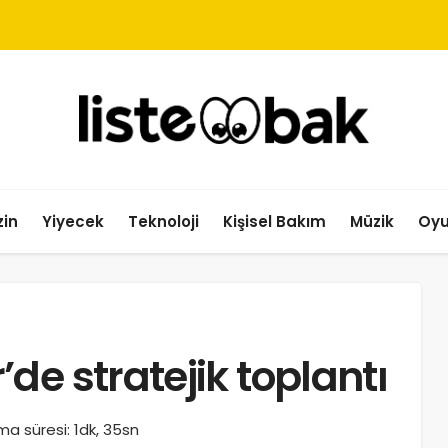
in
Yiyecek
Teknoloji
Kişisel Bakım
Müzik
Oy
de stratejik toplantı
a süresi: 1dk, 35sn