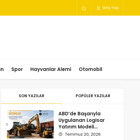
Giriş Yap
un
Spor
Hayvanlar Alemi
Otomobil
SON YAZILAR
POPÜLER YAZILAR
ABD’de Başarıyla
Uygulanan Logisar
Yatırım Modeli
Türkiye’ye Geliyor
Temmuz 20, 2026