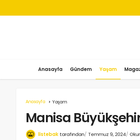
Anasayfa
Gündem
Yaşam
Magaz
Anasayfa
Yaşam
Manisa Büyükşehir’
listebak
tarafından
Temmuz 9, 2024
Okum