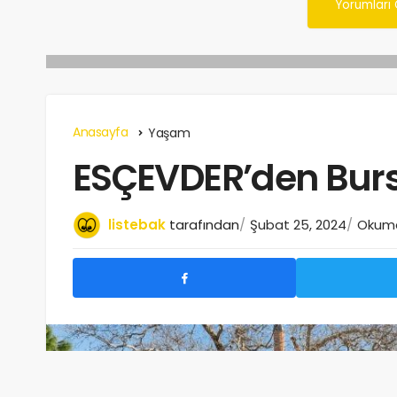
Yorumları
Anasayfa
Yaşam
ESÇEVDER’den Burs
listebak
tarafından
Şubat 25, 2024
Okuma 