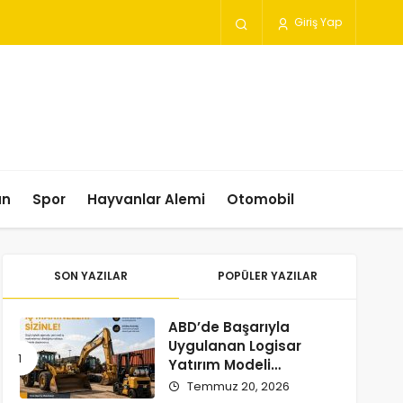
Giriş Yap
un
Spor
Hayvanlar Alemi
Otomobil
SON YAZILAR
POPÜLER YAZILAR
ABD’de Başarıyla
Uygulanan Logisar
Yatırım Modeli
Türkiye’ye Geliyor
Temmuz 20, 2026