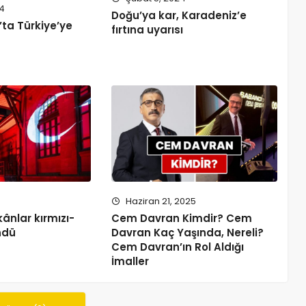
24
Doğu’ya kar, Karadeniz’e
’ta Türkiye’ye
fırtına uyarısı
Haziran 21, 2025
ânlar kırmızı-
Cem Davran Kimdir? Cem
ndü
Davran Kaç Yaşında, Nereli?
Cem Davran’ın Rol Aldığı
İmaller