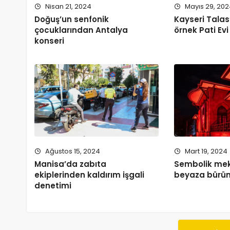
Nisan 21, 2024
Mayıs 29, 20
Doğuş’un senfonik
Kayseri Talas
çocuklarından Antalya
örnek Pati Evi
konseri
Ağustos 15, 2024
Mart 19, 2024
Manisa’da zabıta
Sembolik mek
ekiplerinden kaldırım işgali
beyaza bürü
denetimi