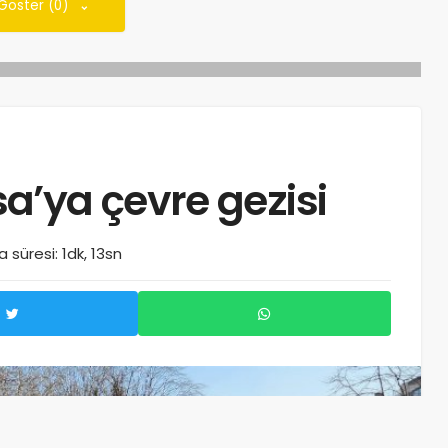
 Göster (0)
a’ya çevre gezisi
süresi: 1dk, 13sn