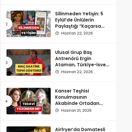
Silinmeden Yetişin: 5
Eylül’de Ünlülerin
Paylaştığı “Kaçarsa
Yazık Olur” Temalı
Haziran 22, 2026
Instagram Hikayeleri!
Ulusal Grup Baş
Antrenörü Ergin
Ataman, Türkiye-İsveç
Maçı Saatine
Haziran 22, 2026
Reaksiyon Gösterdi
Kanser Teşhisi
Konulmasının
Akabinde Ortadan
Kaybolan Kate
Haziran 21, 2026
Middleton’ın Yeni
Saçları Peruk Tezlerini
Doğurdu
Airfryer’da Domatesli