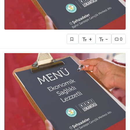
+
-
0