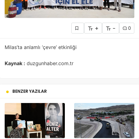
+
-
0
Milas’ta anlamlı ‘çevre’ etkinliği
Kaynak :
duzgunhaber.com.tr
BENZER YAZILAR