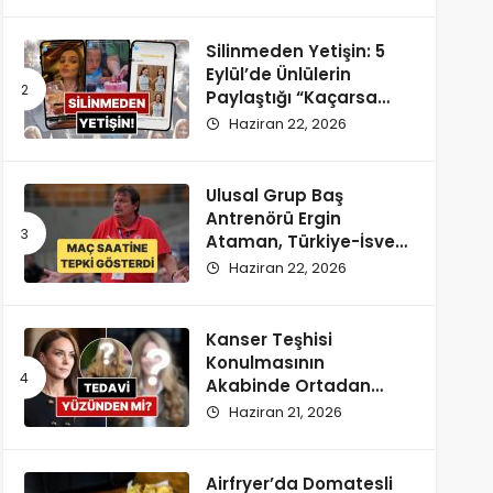
Silinmeden Yetişin: 5
Eylül’de Ünlülerin
Paylaştığı “Kaçarsa
Yazık Olur” Temalı
Haziran 22, 2026
Instagram Hikayeleri!
Ulusal Grup Baş
Antrenörü Ergin
Ataman, Türkiye-İsveç
Maçı Saatine
Haziran 22, 2026
Reaksiyon Gösterdi
Kanser Teşhisi
Konulmasının
Akabinde Ortadan
Kaybolan Kate
Haziran 21, 2026
Middleton’ın Yeni
Saçları Peruk Tezlerini
Doğurdu
Airfryer’da Domatesli