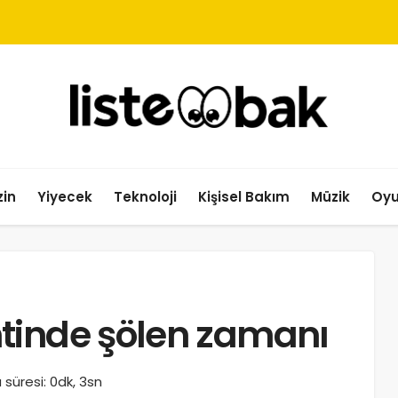
in
Yiyecek
Teknoloji
Kişisel Bakım
Müzik
Oy
tinde şölen zamanı
süresi: 0dk, 3sn