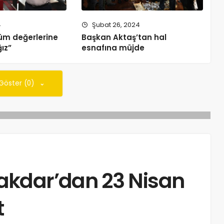
4
Şubat 26, 2024
üm değerlerine
Başkan Aktaş’tan hal
ız”
esnafına müjde
 Göster (0)
akdar’dan 23 Nisan
t