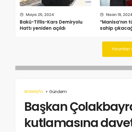
Mayıs 25, 2024
Nisan 19, 202
Bakü-Tiflis-Kars Demiryolu
“Manisa’nın t
Hattı yeniden açıldı
sahip çıkacağ
Yorumları
Anasayfa
Gündem
Başkan Çolakbayr
kutlamasına dave