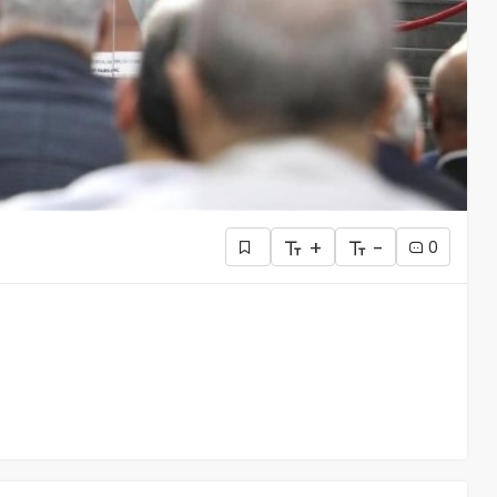
+
-
0