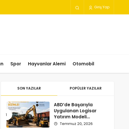
Giriş Yap
un
Spor
Hayvanlar Alemi
Otomobil
SON YAZILAR
POPÜLER YAZILAR
ABD’de Başarıyla
Uygulanan Logisar
Yatırım Modeli
Türkiye’ye Geliyor
Temmuz 20, 2026