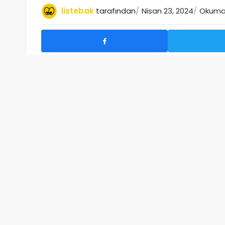
listebak
tarafından
Nisan 23, 2024
Okuma s