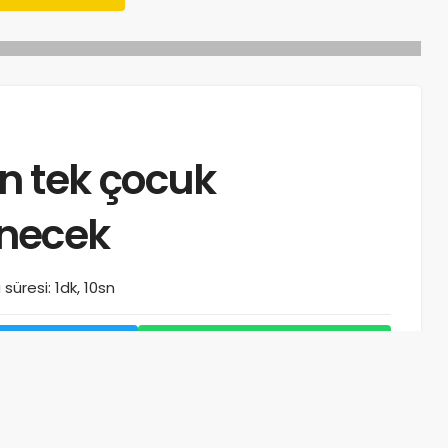
n tek çocuk
necek
üresi: 1dk, 10sn