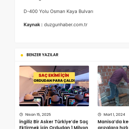
D-400 Yolu Osman Kaya Bulvarı
Kaynak :
duzgunhaber.com.tr
BENZER YAZILAR
Nisan 15, 2025
Mart 1, 2024
İngiliz Bir Asker Türkiye’de Saç
Manisa’da kesi
Ektirmek İçin Ordudan 1 Milyon
arızalara hız