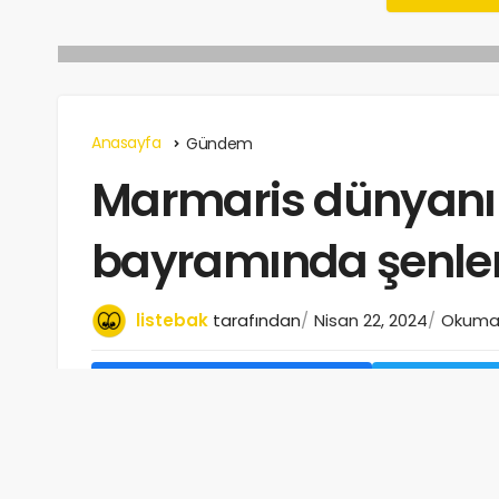
Anasayfa
Gündem
Marmaris dünyanı
bayramında şenle
listebak
tarafından
Nisan 22, 2024
Okuma s