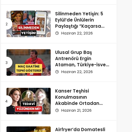
Silinmeden Yetişin: 5
Eylül’de Ünlülerin
Paylaştığı “Kaçarsa
Yazık Olur” Temalı
Haziran 22, 2026
Instagram Hikayeleri!
Ulusal Grup Baş
Antrenörü Ergin
Ataman, Türkiye-İsveç
Maçı Saatine
Haziran 22, 2026
Reaksiyon Gösterdi
Kanser Teşhisi
Konulmasının
Akabinde Ortadan
Kaybolan Kate
Haziran 21, 2026
Middleton’ın Yeni
Saçları Peruk Tezlerini
Doğurdu
Airfryer’da Domatesli