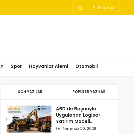
Giriş Yap
un
Spor
Hayvanlar Alemi
Otomobil
SON YAZILAR
POPÜLER YAZILAR
ABD’de Başarıyla
Uygulanan Logisar
Yatırım Modeli
Türkiye’ye Geliyor
Temmuz 20, 2026