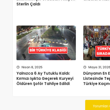
Sterlin Çaldı
Nisan 8, 2025
Mayıs 31, 202
Yalnızca 6 Ay Tutuklu Kaldı:
Dünyanın En Eğ
Kırmızı Işıkta Geçerek Kuryeyi
Listesinde Te
Öldüren Şoför Tahliye Edildi
Türkiye Kaçın
Yorumları