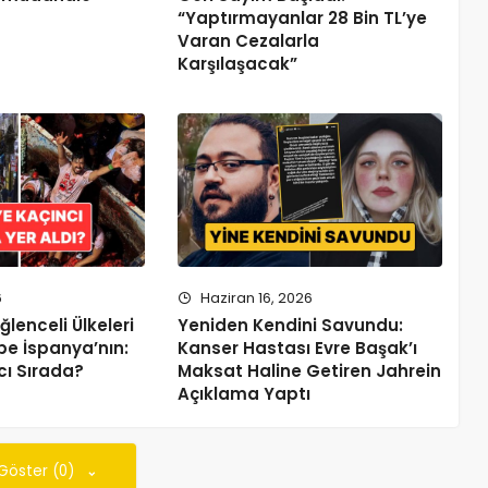
“Yaptırmayanlar 28 Bin TL’ye
Varan Cezalarla
Karşılaşacak”
6
Haziran 16, 2026
lenceli Ülkeleri
Yeniden Kendini Savundu:
pe İspanya’nın:
Kanser Hastası Evre Başak’ı
cı Sırada?
Maksat Haline Getiren Jahrein
Açıklama Yaptı
 Göster (0)