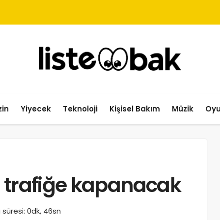
in
Yiyecek
Teknoloji
Kişisel Bakım
Müzik
Oy
r trafiğe kapanacak
süresi: 0dk, 46sn