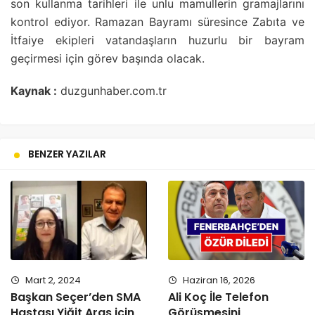
son kullanma tarihleri ile unlu mamullerin gramajlarını
kontrol ediyor. Ramazan Bayramı süresince Zabıta ve
İtfaiye ekipleri vatandaşların huzurlu bir bayram
geçirmesi için görev başında olacak.
Kaynak :
duzgunhaber.com.tr
BENZER YAZILAR
Mart 2, 2024
Haziran 16, 2026
Başkan Seçer’den SMA
Ali Koç İle Telefon
Hastası Yiğit Aras için
Görüşmesini