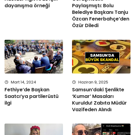
dayanışma örneği
Paylaşmıştı: Bolu
Belediye Başkanı Tanju
Özcan Fenerbahçe’den
Özür Diledi
Mart 14, 2024
Haziran 9, 2025
Fethiye’de Başkan
Samsun’daki Şenlikte
Saatcı’ya partilerüstü
‘Kumar’ Masaları
ilgi
Kuruldu! Zabıta Müdür
Vazifeden Alındı