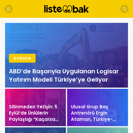
GÜNDEM
ABD’de Başarıyla Uygulanan Logisar
Yatırım Modeli Türkiye’ye Geliyor
Silinmeden Yetişin: 5
Ulusal Grup Baş
Eylül’de Ünlülerin
Antrenörü Ergin
Paylaştığı “Kaçarsa
Ataman, Türkiye-
Yazık Olur” Temalı
İsveç Maçı Saatine
Instagram Hikayeleri!
Reaksiyon Gösterdi