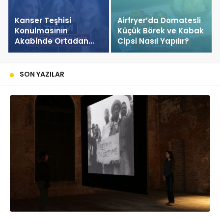
Kanser Teşhisi
Airfryer’da Domatesli
Konulmasının
Küçük Börek ve Kabak
Akabinde Ortadan
Cipsi Nasıl Yapılır?
Kaybolan Kate
Middleton’ın Yeni
Saçları Peruk Tezlerini
SON YAZILAR
Doğurdu